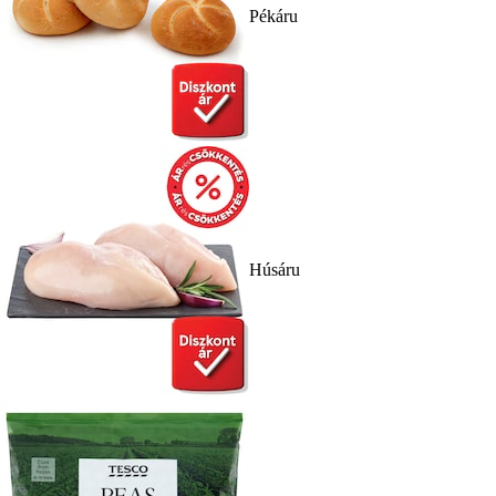
Pékáru
Húsáru