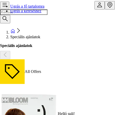
Ugrás a fő tartalomra
Ugrás a kereséshez
Speciális ajánlatok
Speciális ajánlatok
All Offers
Helló suli!