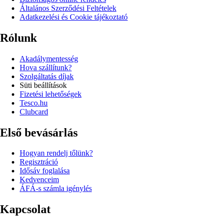
Általános Szerződési Feltételek
Adatkezelési és Cookie tájékoztató
Rólunk
Akadálymentesség
Hova szállítunk?
Szolgáltatás díjak
Süti beállítások
Fizetési lehetőségek
Tesco.hu
Clubcard
Első bevásárlás
Hogyan rendelj tőlünk?
Regisztráció
Idősáv foglalása
Kedvenceim
ÁFÁ-s számla igénylés
Kapcsolat