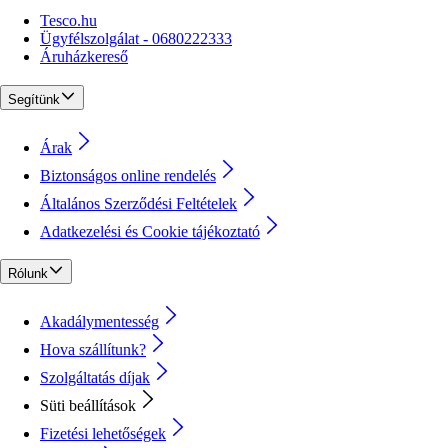
Tesco.hu
Ügyfélszolgálat - 0680222333
Áruházkereső
Segítünk
Árak
Biztonságos online rendelés
Általános Szerződési Feltételek
Adatkezelési és Cookie tájékoztató
Rólunk
Akadálymentesség
Hova szállítunk?
Szolgáltatás díjak
Süti beállítások
Fizetési lehetőségek