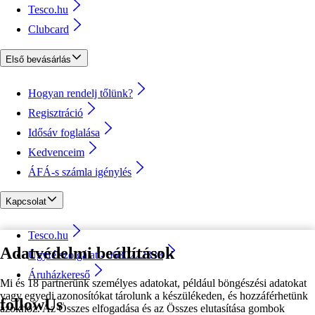
Tesco.hu
Clubcard
Első bevásárlás
Hogyan rendelj tőlünk?
Regisztráció
Idősáv foglalása
Kedvenceim
ÁFÁ-s számla igénylés
Kapcsolat
Tesco.hu
Adatvédelmi beállítások
Ügyfélszolgálat - 0680222333
Áruházkereső
Mi és 18 partnerünk személyes adatokat, például böngészési adatokat
vagy egyedi azonosítókat tárolunk a készülékeden, és hozzáférhetünk
followUs
azokhoz. Az Összes elfogadása és az Összes elutasítása gombok