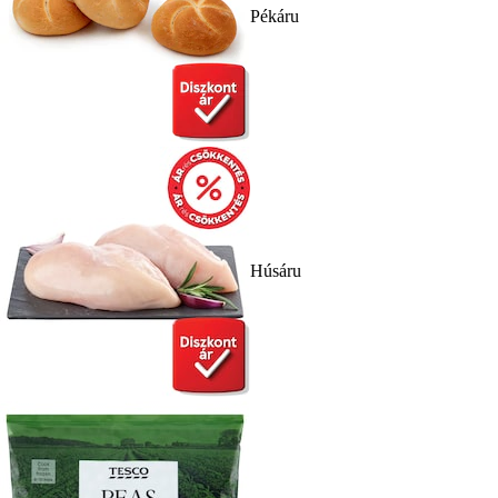
Pékáru
Húsáru