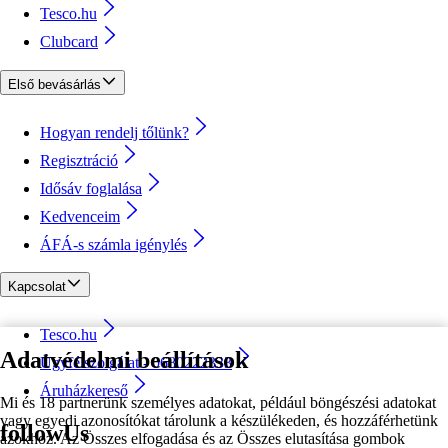
Tesco.hu
Clubcard
Első bevásárlás
Hogyan rendelj tőlünk?
Regisztráció
Idősáv foglalása
Kedvenceim
ÁFÁ-s számla igénylés
Kapcsolat
Tesco.hu
Adatvédelmi beállítások
Ügyfélszolgálat - 0680222333
Áruházkereső
Mi és 18 partnerünk személyes adatokat, például böngészési adatokat
vagy egyedi azonosítókat tárolunk a készülékeden, és hozzáférhetünk
followUs
azokhoz. Az Összes elfogadása és az Összes elutasítása gombok