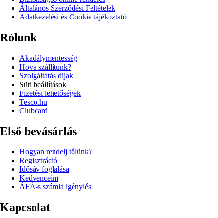
Általános Szerződési Feltételek
Adatkezelési és Cookie tájékoztató
Rólunk
Akadálymentesség
Hova szállítunk?
Szolgáltatás díjak
Süti beállítások
Fizetési lehetőségek
Tesco.hu
Clubcard
Első bevásárlás
Hogyan rendelj tőlünk?
Regisztráció
Idősáv foglalása
Kedvenceim
ÁFÁ-s számla igénylés
Kapcsolat