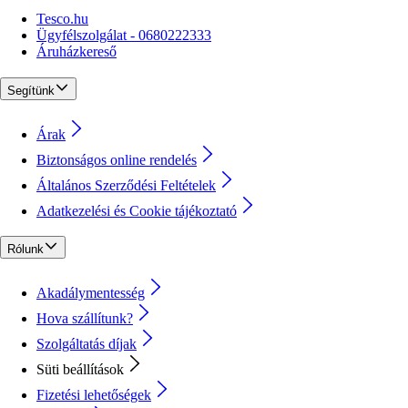
Tesco.hu
Ügyfélszolgálat - 0680222333
Áruházkereső
Segítünk
Árak
Biztonságos online rendelés
Általános Szerződési Feltételek
Adatkezelési és Cookie tájékoztató
Rólunk
Akadálymentesség
Hova szállítunk?
Szolgáltatás díjak
Süti beállítások
Fizetési lehetőségek