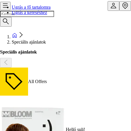
Ugrás a fő tartalomra
Ugrás a kereséshez
Speciális ajánlatok
Speciális ajánlatok
All Offers
Helló suli!