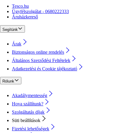
Tesco.hu
Ügyfélszolgálat - 0680222333
Áruházkereső
Segítünk
Árak
Biztonságos online rendelés
Általános Szerződési Feltételek
Adatkezelési és Cookie tájékoztató
Rólunk
Akadálymentesség
Hova szállítunk?
Szolgáltatás díjak
Süti beállítások
Fizetési lehetőségek