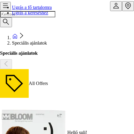
Ugrás a fő tartalomra
Ugrás a kereséshez
Speciális ajánlatok
Speciális ajánlatok
All Offers
Helló suli!