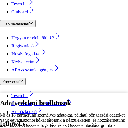
Tesco.hu
Clubcard
Első bevásárlás
Hogyan rendelj tőlünk?
Regisztráció
Idősáv foglalása
Kedvenceim
ÁFÁ-s számla igénylés
Kapcsolat
Tesco.hu
Adatvédelmi beállítások
Ügyfélszolgálat - 0680222333
Áruházkereső
Mi és 18 partnerünk személyes adatokat, például böngészési adatokat
vagy egyedi azonosítókat tárolunk a készülékeden, és hozzáférhetünk
followUs
azokhoz. Az Összes elfogadása és az Összes elutasítása gombok