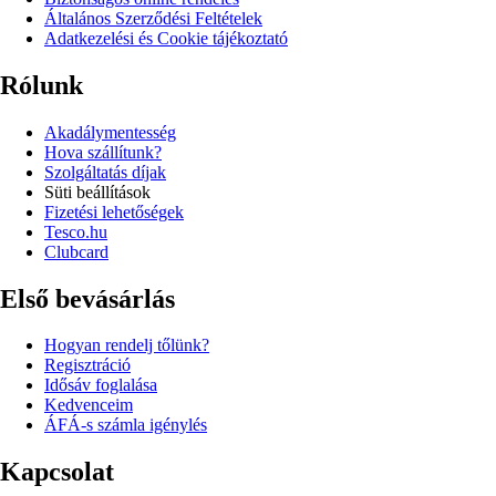
Általános Szerződési Feltételek
Adatkezelési és Cookie tájékoztató
Rólunk
Akadálymentesség
Hova szállítunk?
Szolgáltatás díjak
Süti beállítások
Fizetési lehetőségek
Tesco.hu
Clubcard
Első bevásárlás
Hogyan rendelj tőlünk?
Regisztráció
Idősáv foglalása
Kedvenceim
ÁFÁ-s számla igénylés
Kapcsolat