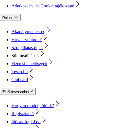
Adatkezelési és Cookie tájékoztató
Rólunk
Akadálymentesség
Hova szállítunk?
Szolgáltatás díjak
Süti beállítások
Fizetési lehetőségek
Tesco.hu
Clubcard
Első bevásárlás
Hogyan rendelj tőlünk?
Regisztráció
Idősáv foglalása