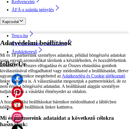
Kedvenceim
ÁFÁ-s számla igénylés
Kapcsolat
Tesco.hu
Adatvédelmi beállítások
Ügyfélszolgálat - 0680222333
Áruházkereső
Mi és 18 partnerünk személyes adatokat, például böngészési adatokat
vagy egyedi azonosítókat tárolunk a készülékeden, és hozzáférhetünk
followUs
azokhoz. Az Összes elfogadása és az Összes elutasítása gombok
kiválasztásával elfogadhatod vagy módosíthatod a beállításaidat, illetve
ugyanezt bármikor megteheted az
Adatkezelési és Cookie tájékoztató
linkre kattintva is. A választásaidat megosztjuk a partnereinkkel, de ez
nem érinti a böngészési adataidat. A beállításaid alapján személyre
tudjuk szabni a vásárlási élményedet az oldalon.
A hozzájárulási beállításokat bármikor módosíthatod a láblécben
található Süti beállítások linkre kattintva.
Mi és partnereink adataidat a következő célokra
használjuk: