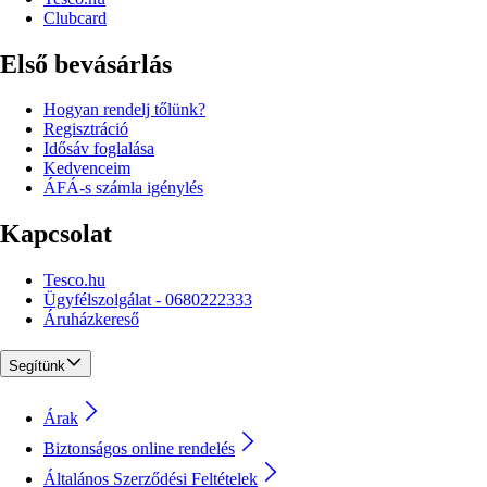
Clubcard
Első bevásárlás
Hogyan rendelj tőlünk?
Regisztráció
Idősáv foglalása
Kedvenceim
ÁFÁ-s számla igénylés
Kapcsolat
Tesco.hu
Ügyfélszolgálat - 0680222333
Áruházkereső
Segítünk
Árak
Biztonságos online rendelés
Általános Szerződési Feltételek