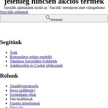
jelenleg nincsen akciós termék
Aktuális ajánlataink közül az ‘Akciók’ menüpont alatt válogathatsz
Speciális ajánlatok
Keresés
Segítünk
Árak
Biztonságos online rendelés
Általános Szerződési Feltételek
Adatkezelési és Cookie tájékoztató
Rólunk
Akadálymentesség
Hova szállítunk?
Szolgáltatás díjak
Süti beállítások
Fizetési lehetőségek
Tesco.hu