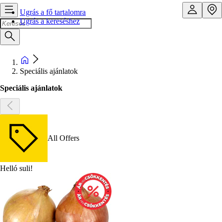
Ugrás a fő tartalomra
Ugrás a kereséshez
Speciális ajánlatok
Speciális ajánlatok
All Offers
Helló suli!