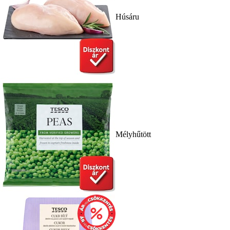
Húsáru
Mélyhűtött