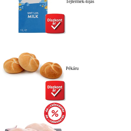
Tejtermék-tojás
Pékáru