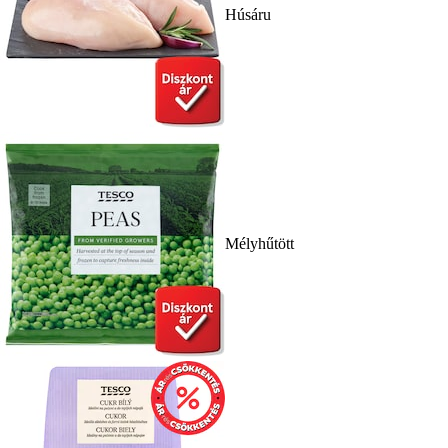
Húsáru
Mélyhűtött