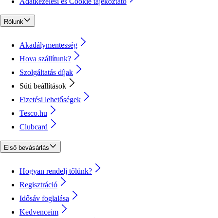
Adatkezelési és Cookie tájékoztató
Rólunk
Akadálymentesség
Hova szállítunk?
Szolgáltatás díjak
Süti beállítások
Fizetési lehetőségek
Tesco.hu
Clubcard
Első bevásárlás
Hogyan rendelj tőlünk?
Regisztráció
Idősáv foglalása
Kedvenceim