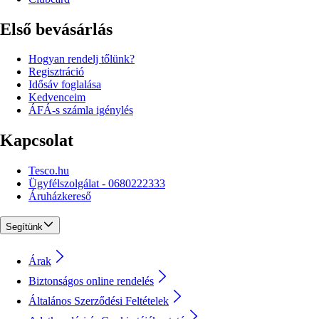
Első bevásárlás
Hogyan rendelj tőlünk?
Regisztráció
Idősáv foglalása
Kedvenceim
ÁFÁ-s számla igénylés
Kapcsolat
Tesco.hu
Ügyfélszolgálat - 0680222333
Áruházkereső
Segítünk
Árak
Biztonságos online rendelés
Általános Szerződési Feltételek