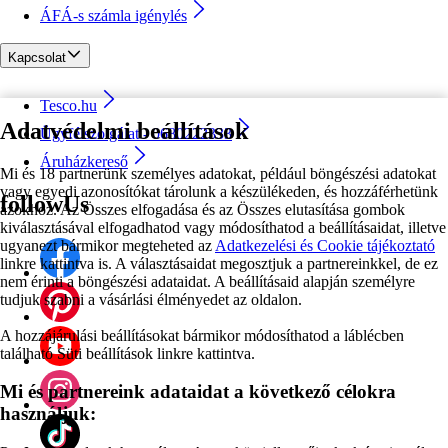
ÁFÁ-s számla igénylés
Kapcsolat
Tesco.hu
Adatvédelmi beállítások
Ügyfélszolgálat - 0680222333
Áruházkereső
Mi és 18 partnerünk személyes adatokat, például böngészési adatokat
vagy egyedi azonosítókat tárolunk a készülékeden, és hozzáférhetünk
followUs
azokhoz. Az Összes elfogadása és az Összes elutasítása gombok
kiválasztásával elfogadhatod vagy módosíthatod a beállításaidat, illetve
ugyanezt bármikor megteheted az
Adatkezelési és Cookie tájékoztató
linkre kattintva is. A választásaidat megosztjuk a partnereinkkel, de ez
nem érinti a böngészési adataidat. A beállításaid alapján személyre
tudjuk szabni a vásárlási élményedet az oldalon.
A hozzájárulási beállításokat bármikor módosíthatod a láblécben
található Süti beállítások linkre kattintva.
Mi és partnereink adataidat a következő célokra
használjuk: