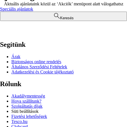
Aktuális ajánlataink közül az ‘Akciók’ menüpont alatt válogathatsz
Speciális ajánlatok
Keresés
Segítünk
Árak
Biztonságos online rendelés
Általános Szerződési Feltételek
Adatkezelési és Cookie tájékoztató
Rólunk
Akadálymentesség
Hova szállítunk?
Szolgáltatás díjak
Süti beállítások
Fizetési lehetőségek
Tesco.hu
Clubcard