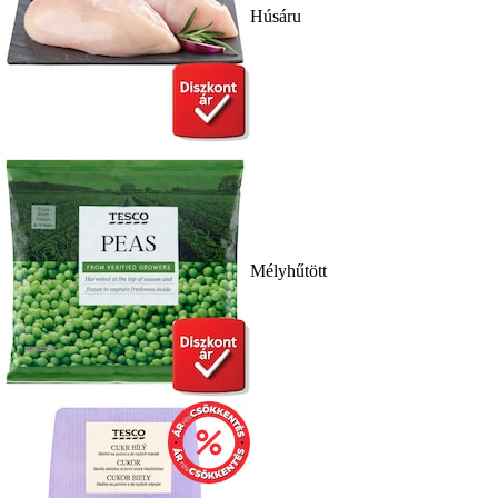
Húsáru
Mélyhűtött