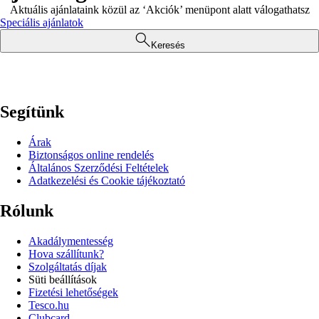
Aktuális ajánlataink közül az ‘Akciók’ menüpont alatt válogathatsz
Speciális ajánlatok
Keresés
Segítünk
Árak
Biztonságos online rendelés
Általános Szerződési Feltételek
Adatkezelési és Cookie tájékoztató
Rólunk
Akadálymentesség
Hova szállítunk?
Szolgáltatás díjak
Süti beállítások
Fizetési lehetőségek
Tesco.hu
Clubcard