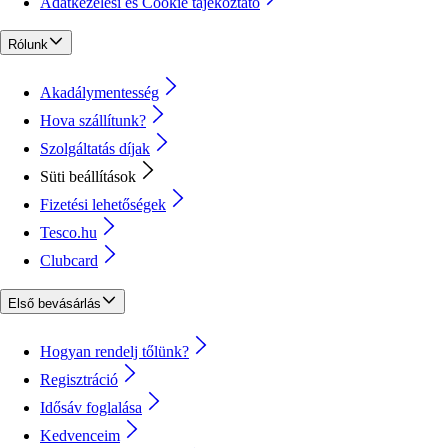
Adatkezelési és Cookie tájékoztató
Rólunk
Akadálymentesség
Hova szállítunk?
Szolgáltatás díjak
Süti beállítások
Fizetési lehetőségek
Tesco.hu
Clubcard
Első bevásárlás
Hogyan rendelj tőlünk?
Regisztráció
Idősáv foglalása
Kedvenceim