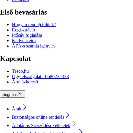
Első bevásárlás
Hogyan rendelj tőlünk?
Regisztráció
Idősáv foglalása
Kedvenceim
ÁFÁ-s számla igénylés
Kapcsolat
Tesco.hu
Ügyfélszolgálat - 0680222333
Áruházkereső
Segítünk
Árak
Biztonságos online rendelés
Általános Szerződési Feltételek