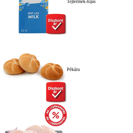
Tejtermék-tojás
Pékáru