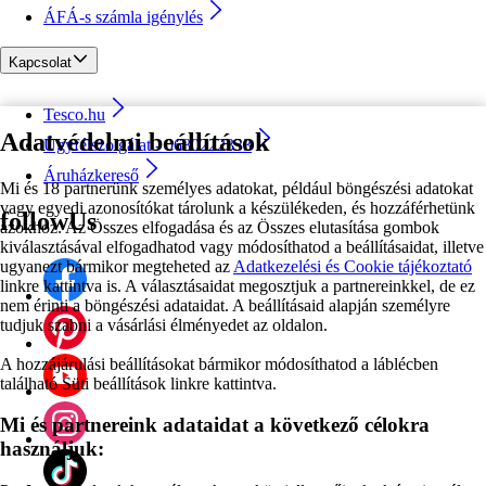
ÁFÁ-s számla igénylés
Kapcsolat
Tesco.hu
Adatvédelmi beállítások
Ügyfélszolgálat - 0680222333
Áruházkereső
Mi és 18 partnerünk személyes adatokat, például böngészési adatokat
vagy egyedi azonosítókat tárolunk a készülékeden, és hozzáférhetünk
followUs
azokhoz. Az Összes elfogadása és az Összes elutasítása gombok
kiválasztásával elfogadhatod vagy módosíthatod a beállításaidat, illetve
ugyanezt bármikor megteheted az
Adatkezelési és Cookie tájékoztató
linkre kattintva is. A választásaidat megosztjuk a partnereinkkel, de ez
nem érinti a böngészési adataidat. A beállításaid alapján személyre
tudjuk szabni a vásárlási élményedet az oldalon.
A hozzájárulási beállításokat bármikor módosíthatod a láblécben
található Süti beállítások linkre kattintva.
Mi és partnereink adataidat a következő célokra
használjuk: