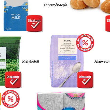
Tejtermék-tojás
Mélyhűtött
Alapvető 