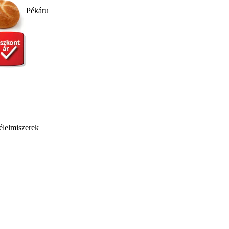
Pékáru
élelmiszerek