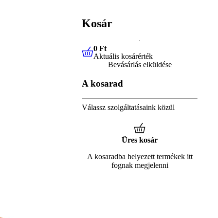
Kosár
0 Ft
Aktuális kosárérték
0 Ft
Aktuális kosárérték
Bevásárlás elküldése
A kosarad
Válassz szolgáltatásaink közül
Üres kosár
A kosaradba helyezett termékek itt
fognak megjelenni