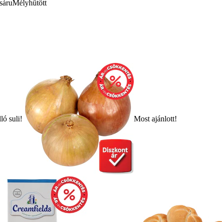
sáru
Mélyhűtött
ló suli!
Most ajánlott!