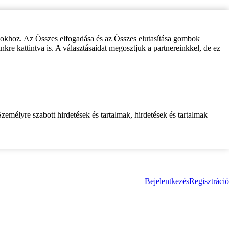
zokhoz. Az Összes elfogadása és az Összes elutasítása gombok
inkre kattintva is. A választásaidat megosztjuk a partnereinkkel, de ez
zemélyre szabott hirdetések és tartalmak, hirdetések és tartalmak
Bejelentkezés
Regisztráció