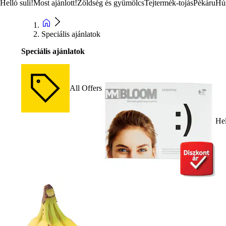
Helló suli!
Most ajánlott!
Zöldség és gyümölcs
Tejtermék-tojás
Pékáru
Hú
Speciális ajánlatok
Speciális ajánlatok
All Offers
Hel