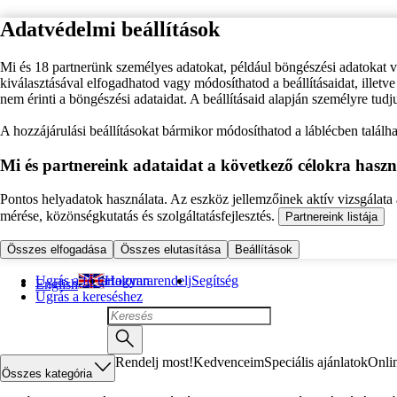
Adatvédelmi beállítások
Mi és 18 partnerünk személyes adatokat, például böngészési adatokat 
kiválasztásával elfogadhatod vagy módosíthatod a beállításaidat, illet
nem érinti a böngészési adataidat. A beállításaid alapján személyre tudj
A hozzájárulási beállításokat bármikor módosíthatod a láblécben találhat
Mi és partnereink adataidat a következő célokra haszn
Pontos helyadatok használata. Az eszköz jellemzőinek aktív vizsgálata a
mérése, közönségkutatás és szolgáltatásfejlesztés.
Partnereink listája
Összes elfogadása
Összes elutasítása
Beállítások
Ugrás a fő tartalomra
Hogyan rendelj
Segítség
English
Ugrás a kereséshez
Rendelj most!
Kedvenceim
Speciális ajánlatok
Onli
Összes kategória