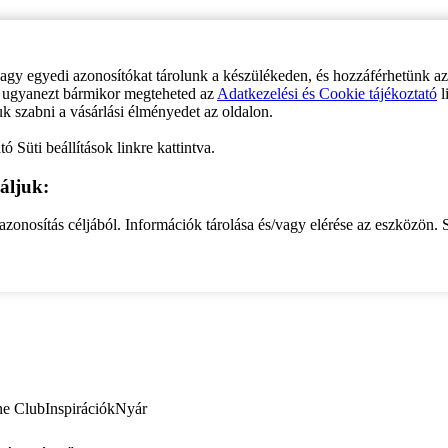
vagy egyedi azonosítókat tárolunk a készülékeden, és hozzáférhetünk a
ve ugyanezt bármikor megteheted az
Adatkezelési és Cookie tájékoztató
l
uk szabni a vásárlási élményedet az oldalon.
ó Süti beállítások linkre kattintva.
áljuk:
zonosítás céljából. Információk tárolása és/vagy elérése az eszközön. S
ne Club
Inspirációk
Nyár