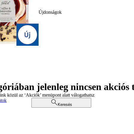
Újdonságok
góriában jelenleg nincsen akciós
aink közül az ‘Akciók’ menüpont alatt válogathatsz
atok
Keresés