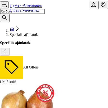
Ugrás a fő tartalomra
Ugrás a kereséshez
Speciális ajánlatok
Speciális ajánlatok
All Offers
Helló suli!