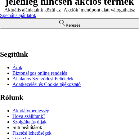
jelenleg nincsen akciós termék
Aktuális ajánlataink közül az ‘Akciók’ menüpont alatt válogathatsz
Speciális ajánlatok
Keresés
Segítünk
Árak
Biztonságos online rendelés
Általános Szerződési Feltételek
Adatkezelési és Cookie tájékoztató
Rólunk
Akadálymentesség
Hova szállítunk?
Szolgáltatás díjak
Süti beállítások
Fizetési lehetőségek
Tesco.hu