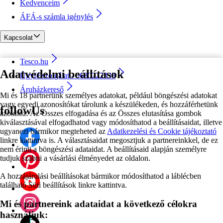
Kedvenceim
ÁFÁ-s számla igénylés
Kapcsolat
Tesco.hu
Adatvédelmi beállítások
Ügyfélszolgálat - 0680222333
Áruházkereső
Mi és 18 partnerünk személyes adatokat, például böngészési adatokat
vagy egyedi azonosítókat tárolunk a készülékeden, és hozzáférhetünk
followUs
azokhoz. Az Összes elfogadása és az Összes elutasítása gombok
kiválasztásával elfogadhatod vagy módosíthatod a beállításaidat, illetve
ugyanezt bármikor megteheted az
Adatkezelési és Cookie tájékoztató
linkre kattintva is. A választásaidat megosztjuk a partnereinkkel, de ez
nem érinti a böngészési adataidat. A beállításaid alapján személyre
tudjuk szabni a vásárlási élményedet az oldalon.
A hozzájárulási beállításokat bármikor módosíthatod a láblécben
található Süti beállítások linkre kattintva.
Mi és partnereink adataidat a következő célokra
használjuk: