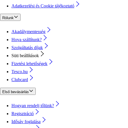
Adatkezelési és Cookie tájékoztató
Rólunk
Akadálymentesség
Hova szállítunk?
Szolgáltatás díjak
Süti beállítások
Fizetési lehetőségek
Tesco.hu
Clubcard
Első bevásárlás
Hogyan rendelj tőlünk?
Regisztráció
Idősáv foglalása