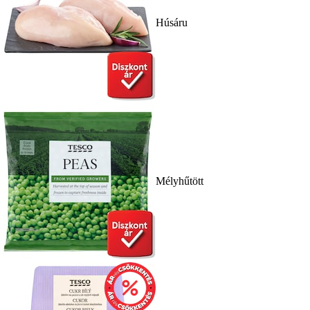
Húsáru
Mélyhűtött