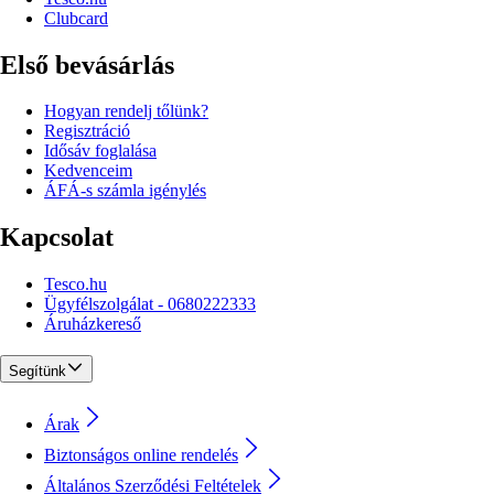
Clubcard
Első bevásárlás
Hogyan rendelj tőlünk?
Regisztráció
Idősáv foglalása
Kedvenceim
ÁFÁ-s számla igénylés
Kapcsolat
Tesco.hu
Ügyfélszolgálat - 0680222333
Áruházkereső
Segítünk
Árak
Biztonságos online rendelés
Általános Szerződési Feltételek