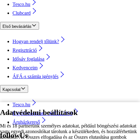
Tesco.hu
Clubcard
Első bevásárlás
Hogyan rendelj tőlünk?
Regisztráció
Idősáv foglalása
Kedvenceim
ÁFÁ-s számla igénylés
Kapcsolat
Tesco.hu
Adatvédelmi beállítások
Ügyfélszolgálat - 0680222333
Áruházkereső
Mi és 18 partnerünk személyes adatokat, például böngészési adatokat
vagy egyedi azonosítókat tárolunk a készülékeden, és hozzáférhetünk
followUs
azokhoz. Az Összes elfogadása és az Összes elutasítása gombok