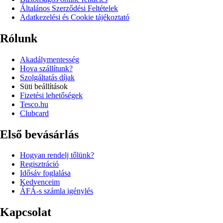
Általános Szerződési Feltételek
Adatkezelési és Cookie tájékoztató
Rólunk
Akadálymentesség
Hova szállítunk?
Szolgáltatás díjak
Süti beállítások
Fizetési lehetőségek
Tesco.hu
Clubcard
Első bevásárlás
Hogyan rendelj tőlünk?
Regisztráció
Idősáv foglalása
Kedvenceim
ÁFÁ-s számla igénylés
Kapcsolat