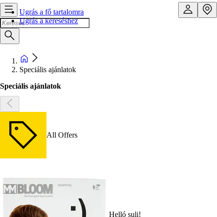
Ugrás a fő tartalomra
Ugrás a kereséshez
Speciális ajánlatok
Speciális ajánlatok
All Offers
Helló suli!