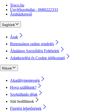
Tesco.hu
Ügyfélszolgálat - 0680222333
Áruházkereső
Segítünk
Árak
Biztonságos online rendelés
Általános Szerződési Feltételek
Adatkezelési és Cookie tájékoztató
Rólunk
Akadálymentesség
Hova szállítunk?
Szolgáltatás díjak
Süti beállítások
Fizetési lehetőségek