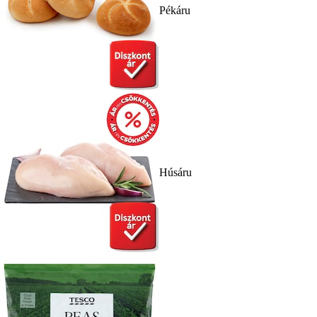
Pékáru
Húsáru