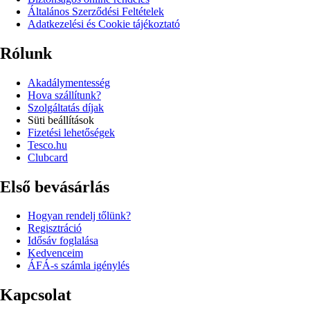
Általános Szerződési Feltételek
Adatkezelési és Cookie tájékoztató
Rólunk
Akadálymentesség
Hova szállítunk?
Szolgáltatás díjak
Süti beállítások
Fizetési lehetőségek
Tesco.hu
Clubcard
Első bevásárlás
Hogyan rendelj tőlünk?
Regisztráció
Idősáv foglalása
Kedvenceim
ÁFÁ-s számla igénylés
Kapcsolat