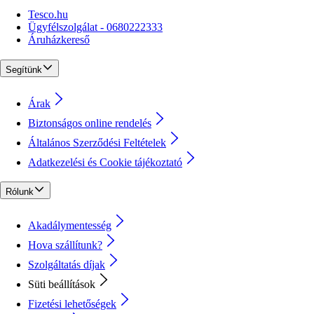
Tesco.hu
Ügyfélszolgálat - 0680222333
Áruházkereső
Segítünk
Árak
Biztonságos online rendelés
Általános Szerződési Feltételek
Adatkezelési és Cookie tájékoztató
Rólunk
Akadálymentesség
Hova szállítunk?
Szolgáltatás díjak
Süti beállítások
Fizetési lehetőségek