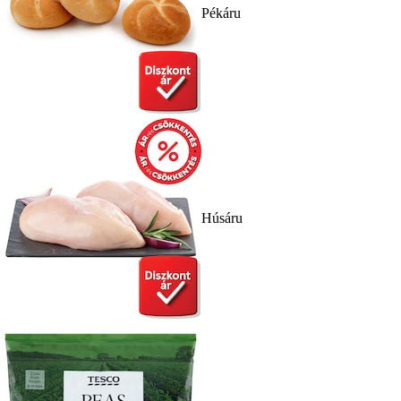
Pékáru
Húsáru