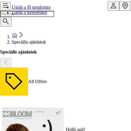
Ugrás a fő tartalomra
Ugrás a kereséshez
Speciális ajánlatok
Speciális ajánlatok
All Offers
Helló suli!