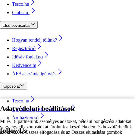
Tesco.hu
Clubcard
Első bevásárlás
Hogyan rendelj tőlünk?
Regisztráció
Idősáv foglalása
Kedvenceim
ÁFÁ-s számla igénylés
Kapcsolat
Tesco.hu
Adatvédelmi beállítások
Ügyfélszolgálat - 0680222333
Áruházkereső
Mi és 18 partnerünk személyes adatokat, például böngészési adatokat
vagy egyedi azonosítókat tárolunk a készülékeden, és hozzáférhetünk
followUs
azokhoz. Az Összes elfogadása és az Összes elutasítása gombok