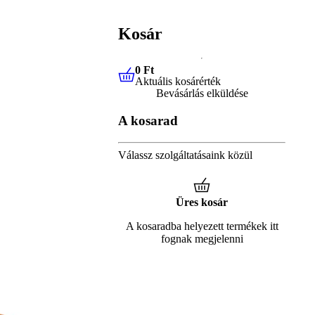
Kosár
0 Ft
Aktuális kosárérték
0 Ft
Aktuális kosárérték
Bevásárlás elküldése
A kosarad
Válassz szolgáltatásaink közül
Üres kosár
A kosaradba helyezett termékek itt
fognak megjelenni