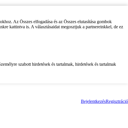
zokhoz. Az Összes elfogadása és az Összes elutasítása gombok
inkre kattintva is. A választásaidat megosztjuk a partnereinkkel, de ez
zemélyre szabott hirdetések és tartalmak, hirdetések és tartalmak
Bejelentkezés
Regisztráció