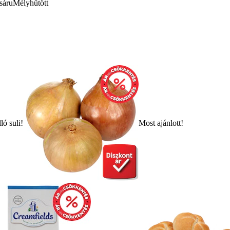
sáru
Mélyhűtött
ló suli!
Most ajánlott!