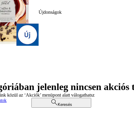
Újdonságok
góriában jelenleg nincsen akciós
aink közül az ‘Akciók’ menüpont alatt válogathatsz
atok
Keresés