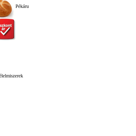
Pékáru
élelmiszerek