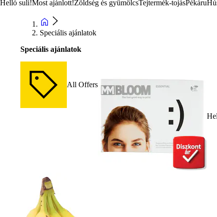
Helló suli!
Most ajánlott!
Zöldség és gyümölcs
Tejtermék-tojás
Pékáru
Hú
Speciális ajánlatok
Speciális ajánlatok
All Offers
Hel