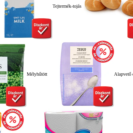
Tejtermék-tojás
Mélyhűtött
Alapvető 