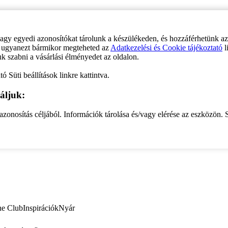
vagy egyedi azonosítókat tárolunk a készülékeden, és hozzáférhetünk a
ve ugyanezt bármikor megteheted az
Adatkezelési és Cookie tájékoztató
l
uk szabni a vásárlási élményedet az oldalon.
ó Süti beállítások linkre kattintva.
áljuk:
zonosítás céljából. Információk tárolása és/vagy elérése az eszközön. S
ne Club
Inspirációk
Nyár