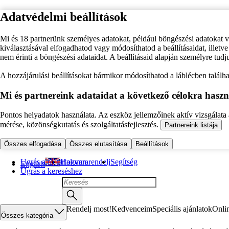
Adatvédelmi beállítások
Mi és 18 partnerünk személyes adatokat, például böngészési adatokat 
kiválasztásával elfogadhatod vagy módosíthatod a beállításaidat, illet
nem érinti a böngészési adataidat. A beállításaid alapján személyre tudj
A hozzájárulási beállításokat bármikor módosíthatod a láblécben találhat
Mi és partnereink adataidat a következő célokra haszn
Pontos helyadatok használata. Az eszköz jellemzőinek aktív vizsgálata a
mérése, közönségkutatás és szolgáltatásfejlesztés.
Partnereink listája
Összes elfogadása
Összes elutasítása
Beállítások
Ugrás a fő tartalomra
Hogyan rendelj
Segítség
English
Ugrás a kereséshez
Rendelj most!
Kedvenceim
Speciális ajánlatok
Onli
Összes kategória