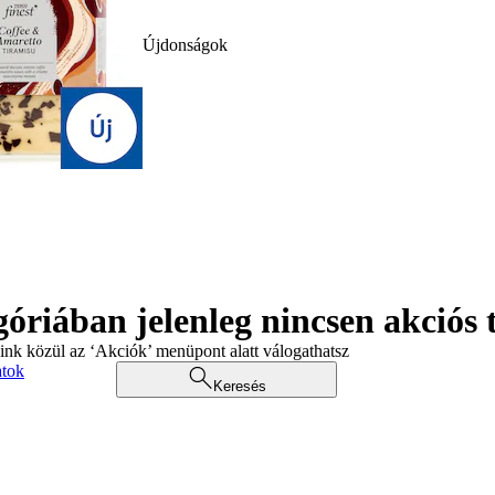
Újdonságok
góriában jelenleg nincsen akciós
aink közül az ‘Akciók’ menüpont alatt válogathatsz
atok
Keresés