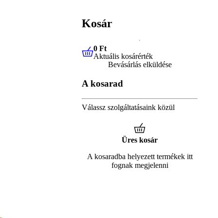
Kosár
0 Ft
Aktuális kosárérték
0 Ft
Aktuális kosárérték
Bevásárlás elküldése
A kosarad
Válassz szolgáltatásaink közül
Üres kosár
A kosaradba helyezett termékek itt
fognak megjelenni