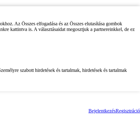
zokhoz. Az Összes elfogadása és az Összes elutasítása gombok
inkre kattintva is. A választásaidat megosztjuk a partnereinkkel, de ez
zemélyre szabott hirdetések és tartalmak, hirdetések és tartalmak
Bejelentkezés
Regisztráció