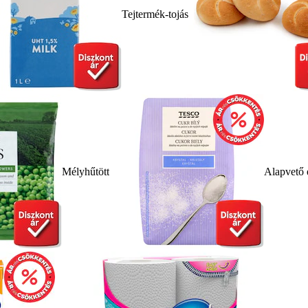
Tejtermék-tojás
Mélyhűtött
Alapvető 