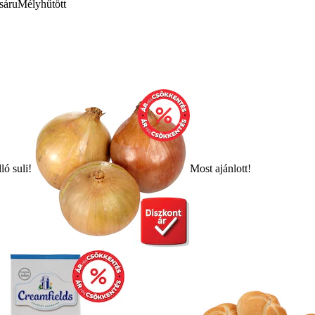
sáru
Mélyhűtött
ló suli!
Most ajánlott!