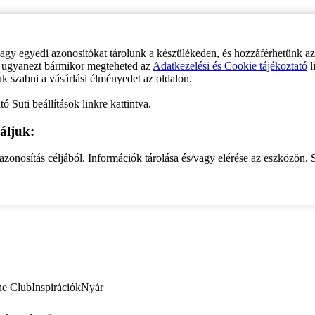
vagy egyedi azonosítókat tárolunk a készülékeden, és hozzáférhetünk a
ve ugyanezt bármikor megteheted az
Adatkezelési és Cookie tájékoztató
l
uk szabni a vásárlási élményedet az oldalon.
ó Süti beállítások linkre kattintva.
áljuk:
zonosítás céljából. Információk tárolása és/vagy elérése az eszközön. S
ne Club
Inspirációk
Nyár