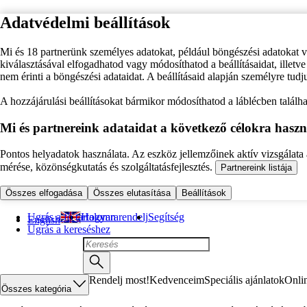
Adatvédelmi beállítások
Mi és 18 partnerünk személyes adatokat, például böngészési adatokat 
kiválasztásával elfogadhatod vagy módosíthatod a beállításaidat, illet
nem érinti a böngészési adataidat. A beállításaid alapján személyre tudj
A hozzájárulási beállításokat bármikor módosíthatod a láblécben találhat
Mi és partnereink adataidat a következő célokra haszn
Pontos helyadatok használata. Az eszköz jellemzőinek aktív vizsgálata a
mérése, közönségkutatás és szolgáltatásfejlesztés.
Partnereink listája
Összes elfogadása
Összes elutasítása
Beállítások
Ugrás a fő tartalomra
Hogyan rendelj
Segítség
English
Ugrás a kereséshez
Rendelj most!
Kedvenceim
Speciális ajánlatok
Onli
Összes kategória