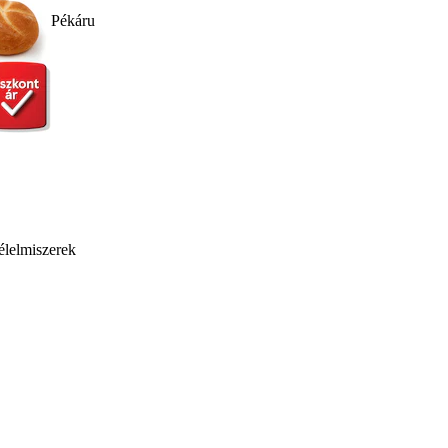
Pékáru
élelmiszerek