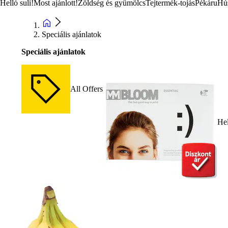
Helló suli!
Most ajánlott!
Zöldség és gyümölcs
Tejtermék-tojás
Pékáru
Hú
Speciális ajánlatok
Speciális ajánlatok
All Offers
Hel