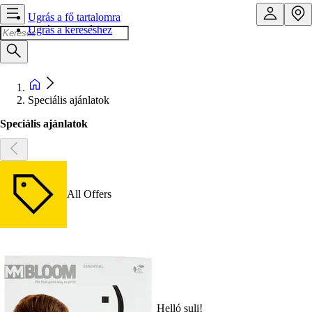
Ugrás a fő tartalomra
Ugrás a kereséshez
Speciális ajánlatok
Speciális ajánlatok
All Offers
Helló suli!