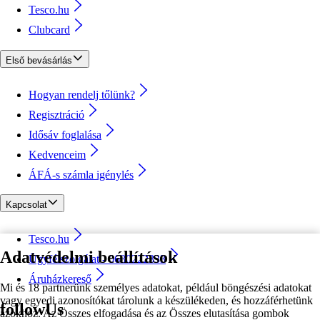
Tesco.hu
Clubcard
Első bevásárlás
Hogyan rendelj tőlünk?
Regisztráció
Idősáv foglalása
Kedvenceim
ÁFÁ-s számla igénylés
Kapcsolat
Tesco.hu
Adatvédelmi beállítások
Ügyfélszolgálat - 0680222333
Áruházkereső
Mi és 18 partnerünk személyes adatokat, például böngészési adatokat
vagy egyedi azonosítókat tárolunk a készülékeden, és hozzáférhetünk
followUs
azokhoz. Az Összes elfogadása és az Összes elutasítása gombok