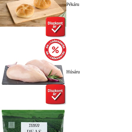
Pékáru
Húsáru