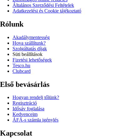
Általános Szerződési Feltételek
Adatkezelési és Cookie tájékoztató
Rólunk
Akadálymentesség
Hova szállítunk?
Szolgáltatás díjak
Süti beállítások
Fizetési lehetőségek
Tesco.hu
Clubcard
Első bevásárlás
Hogyan rendelj tőlünk?
Regisztráció
Idősáv foglalása
Kedvenceim
ÁFÁ-s számla igénylés
Kapcsolat