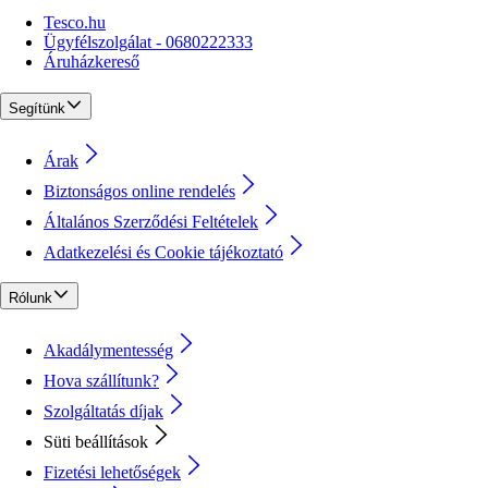
Tesco.hu
Ügyfélszolgálat - 0680222333
Áruházkereső
Segítünk
Árak
Biztonságos online rendelés
Általános Szerződési Feltételek
Adatkezelési és Cookie tájékoztató
Rólunk
Akadálymentesség
Hova szállítunk?
Szolgáltatás díjak
Süti beállítások
Fizetési lehetőségek