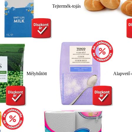
Tejtermék-tojás
Mélyhűtött
Alapvető 