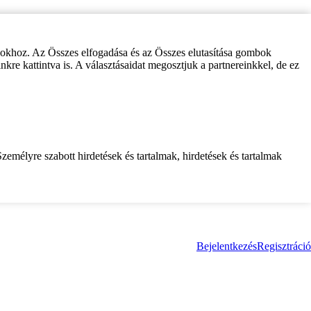
zokhoz. Az Összes elfogadása és az Összes elutasítása gombok
inkre kattintva is. A választásaidat megosztjuk a partnereinkkel, de ez
zemélyre szabott hirdetések és tartalmak, hirdetések és tartalmak
Bejelentkezés
Regisztráció