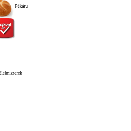
Pékáru
élelmiszerek