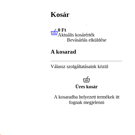
Kosár
0 Ft
Aktuális kosárérték
0 Ft
Aktuális kosárérték
Bevásárlás elküldése
A kosarad
Válassz szolgáltatásaink közül
Üres kosár
A kosaradba helyezett termékek itt
fognak megjelenni