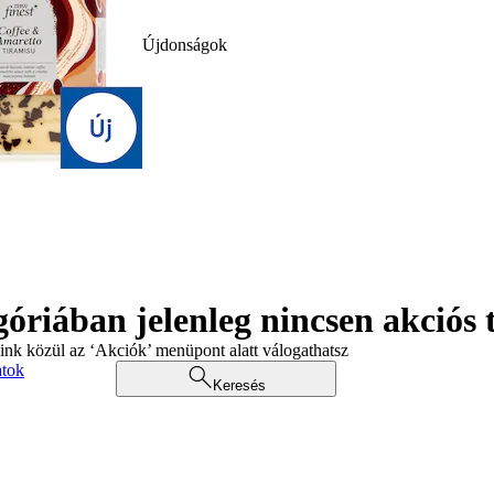
Újdonságok
góriában jelenleg nincsen akciós
aink közül az ‘Akciók’ menüpont alatt válogathatsz
atok
Keresés