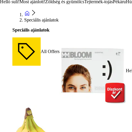
Helló suli!
Most ajánlott!
Zöldség és gyümölcs
Tejtermék-tojás
Pékáru
Hú
Speciális ajánlatok
Speciális ajánlatok
All Offers
Hel