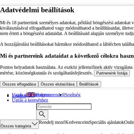
Adatvédelmi beállítások
Mi és 18 partnerünk személyes adatokat, például böngészési adatokat 
kiválasztásával elfogadhatod vagy módosíthatod a beállításaidat, illet
nem érinti a böngészési adataidat. A beállításaid alapján személyre tudj
A hozzájárulási beállításokat bármikor módosíthatod a láblécben találhat
Mi és partnereink adataidat a következő célokra haszn
Pontos helyadatok használata. Az eszköz jellemzőinek aktív vizsgálata a
mérése, közönségkutatás és szolgáltatásfejlesztés.
Partnereink listája
Összes elfogadása
Összes elutasítása
Beállítások
Ugrás a fő tartalomra
Hogyan rendelj
Segítség
English
Ugrás a kereséshez
Rendelj most!
Kedvenceim
Speciális ajánlatok
Onli
Összes kategória