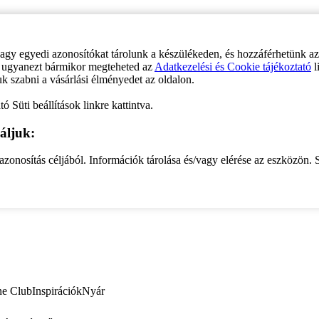
vagy egyedi azonosítókat tárolunk a készülékeden, és hozzáférhetünk a
ve ugyanezt bármikor megteheted az
Adatkezelési és Cookie tájékoztató
l
uk szabni a vásárlási élményedet az oldalon.
ó Süti beállítások linkre kattintva.
áljuk:
zonosítás céljából. Információk tárolása és/vagy elérése az eszközön. S
ne Club
Inspirációk
Nyár