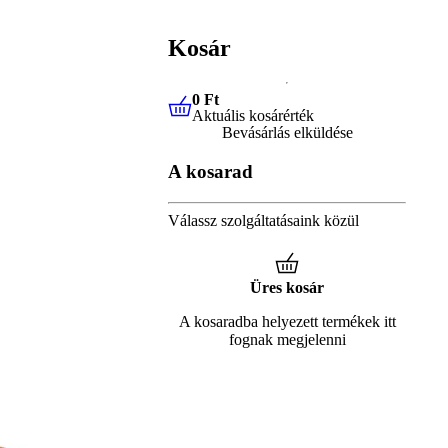
Kosár
0 Ft
Aktuális kosárérték
0 Ft
Aktuális kosárérték
Bevásárlás elküldése
A kosarad
Válassz szolgáltatásaink közül
Üres kosár
A kosaradba helyezett termékek itt
fognak megjelenni