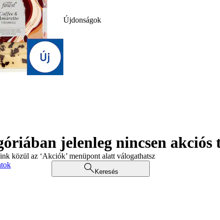
Újdonságok
góriában jelenleg nincsen akciós
aink közül az ‘Akciók’ menüpont alatt válogathatsz
atok
Keresés