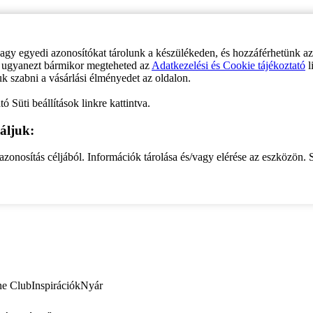
vagy egyedi azonosítókat tárolunk a készülékeden, és hozzáférhetünk a
ve ugyanezt bármikor megteheted az
Adatkezelési és Cookie tájékoztató
l
uk szabni a vásárlási élményedet az oldalon.
ó Süti beállítások linkre kattintva.
áljuk:
zonosítás céljából. Információk tárolása és/vagy elérése az eszközön. S
ne Club
Inspirációk
Nyár