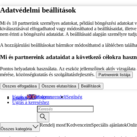
Adatvédelmi beállítások
Mi és 18 partnerünk személyes adatokat, például böngészési adatokat 
kiválasztásával elfogadhatod vagy módosíthatod a beállításaidat, illet
nem érinti a böngészési adataidat. A beállításaid alapján személyre tudj
A hozzájárulási beállításokat bármikor módosíthatod a láblécben találhat
Mi és partnereink adataidat a következő célokra haszn
Pontos helyadatok használata. Az eszköz jellemzőinek aktív vizsgálata a
mérése, közönségkutatás és szolgáltatásfejlesztés.
Partnereink listája
Összes elfogadása
Összes elutasítása
Beállítások
Ugrás a fő tartalomra
Hogyan rendelj
Segítség
English
Ugrás a kereséshez
Rendelj most!
Kedvenceim
Speciális ajánlatok
Onli
Összes kategória