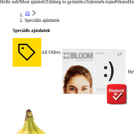
Helló suli!
Most ajánlott!
Zöldség és gyümölcs
Tejtermék-tojás
Pékáru
Hú
Speciális ajánlatok
Speciális ajánlatok
All Offers
Hel