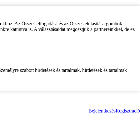
zokhoz. Az Összes elfogadása és az Összes elutasítása gombok
inkre kattintva is. A választásaidat megosztjuk a partnereinkkel, de ez
zemélyre szabott hirdetések és tartalmak, hirdetések és tartalmak
Bejelentkezés
Regisztráció