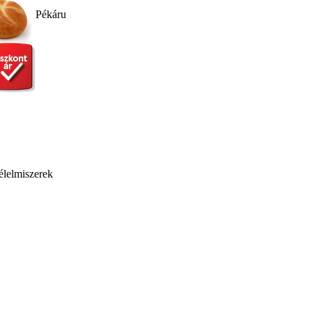
Pékáru
élelmiszerek