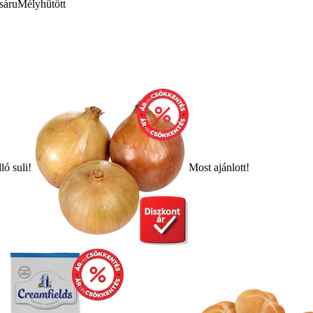
sáru
Mélyhűtött
ló suli!
Most ajánlott!