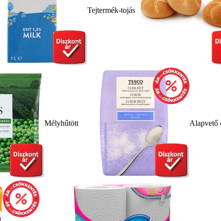
Tejtermék-tojás
Mélyhűtött
Alapvető 