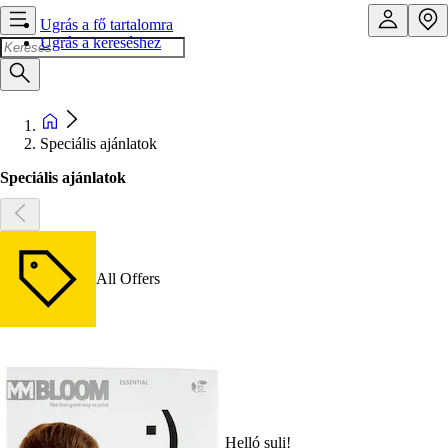
Ugrás a fő tartalomra
Ugrás a kereséshez
Speciális ajánlatok
Speciális ajánlatok
All Offers
Helló suli!