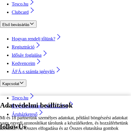
Tesco.hu
Clubcard
Első bevásárlás
Hogyan rendelj tőlünk?
Regisztráció
Idősáv foglalása
Kedvenceim
ÁFÁ-s számla igénylés
Kapcsolat
Tesco.hu
Adatvédelmi beállítások
Ügyfélszolgálat - 0680222333
Áruházkereső
Mi és 18 partnerünk személyes adatokat, például böngészési adatokat
vagy egyedi azonosítókat tárolunk a készülékeden, és hozzáférhetünk
followUs
azokhoz. Az Összes elfogadása és az Összes elutasítása gombok