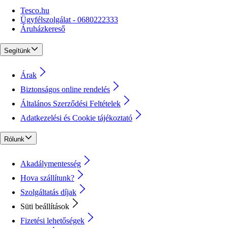
Tesco.hu
Ügyfélszolgálat - 0680222333
Áruházkereső
Segítünk
Árak
Biztonságos online rendelés
Általános Szerződési Feltételek
Adatkezelési és Cookie tájékoztató
Rólunk
Akadálymentesség
Hova szállítunk?
Szolgáltatás díjak
Süti beállítások
Fizetési lehetőségek