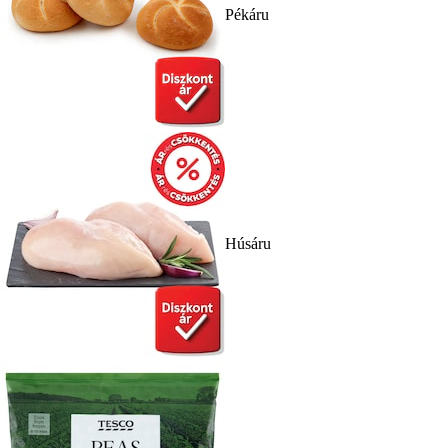
Pékáru
Húsáru