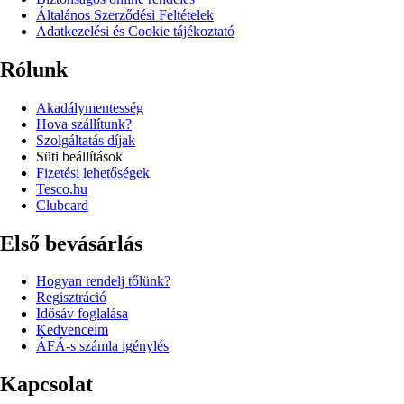
Általános Szerződési Feltételek
Adatkezelési és Cookie tájékoztató
Rólunk
Akadálymentesség
Hova szállítunk?
Szolgáltatás díjak
Süti beállítások
Fizetési lehetőségek
Tesco.hu
Clubcard
Első bevásárlás
Hogyan rendelj tőlünk?
Regisztráció
Idősáv foglalása
Kedvenceim
ÁFÁ-s számla igénylés
Kapcsolat