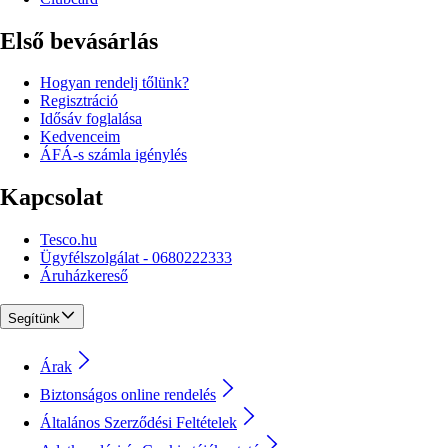
Első bevásárlás
Hogyan rendelj tőlünk?
Regisztráció
Idősáv foglalása
Kedvenceim
ÁFÁ-s számla igénylés
Kapcsolat
Tesco.hu
Ügyfélszolgálat - 0680222333
Áruházkereső
Segítünk
Árak
Biztonságos online rendelés
Általános Szerződési Feltételek