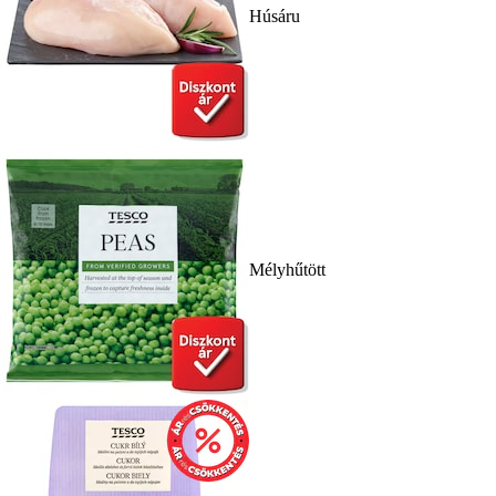
Húsáru
Mélyhűtött