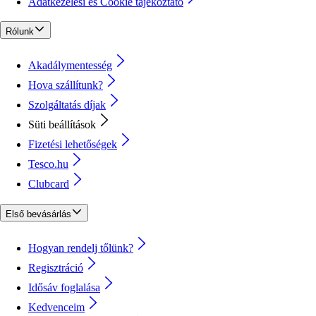
Adatkezelési és Cookie tájékoztató
Rólunk
Akadálymentesség
Hova szállítunk?
Szolgáltatás díjak
Süti beállítások
Fizetési lehetőségek
Tesco.hu
Clubcard
Első bevásárlás
Hogyan rendelj tőlünk?
Regisztráció
Idősáv foglalása
Kedvenceim