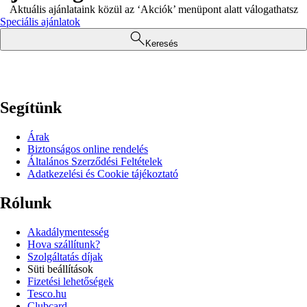
Aktuális ajánlataink közül az ‘Akciók’ menüpont alatt válogathatsz
Speciális ajánlatok
Keresés
Segítünk
Árak
Biztonságos online rendelés
Általános Szerződési Feltételek
Adatkezelési és Cookie tájékoztató
Rólunk
Akadálymentesség
Hova szállítunk?
Szolgáltatás díjak
Süti beállítások
Fizetési lehetőségek
Tesco.hu
Clubcard