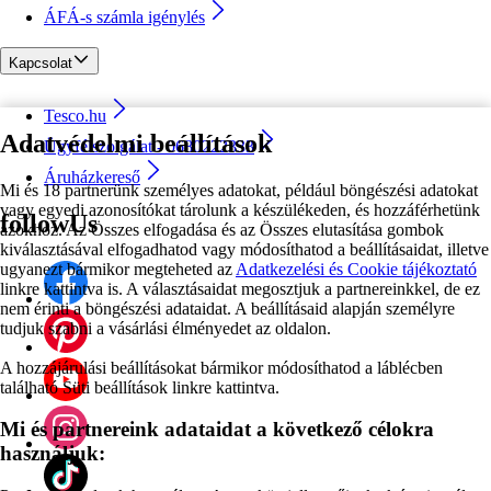
ÁFÁ-s számla igénylés
Kapcsolat
Tesco.hu
Adatvédelmi beállítások
Ügyfélszolgálat - 0680222333
Áruházkereső
Mi és 18 partnerünk személyes adatokat, például böngészési adatokat
vagy egyedi azonosítókat tárolunk a készülékeden, és hozzáférhetünk
followUs
azokhoz. Az Összes elfogadása és az Összes elutasítása gombok
kiválasztásával elfogadhatod vagy módosíthatod a beállításaidat, illetve
ugyanezt bármikor megteheted az
Adatkezelési és Cookie tájékoztató
linkre kattintva is. A választásaidat megosztjuk a partnereinkkel, de ez
nem érinti a böngészési adataidat. A beállításaid alapján személyre
tudjuk szabni a vásárlási élményedet az oldalon.
A hozzájárulási beállításokat bármikor módosíthatod a láblécben
található Süti beállítások linkre kattintva.
Mi és partnereink adataidat a következő célokra
használjuk: