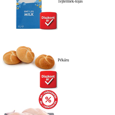
Tejtermék-tojás
Pékáru