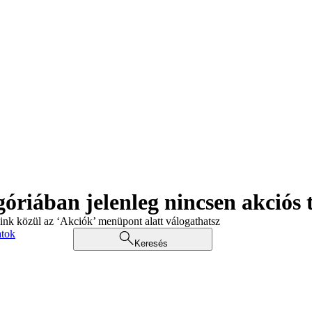
góriában jelenleg nincsen akciós
aink közül az ‘Akciók’ menüpont alatt válogathatsz
atok
Keresés