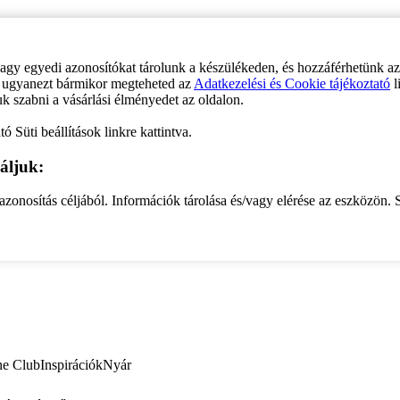
vagy egyedi azonosítókat tárolunk a készülékeden, és hozzáférhetünk a
ve ugyanezt bármikor megteheted az
Adatkezelési és Cookie tájékoztató
l
uk szabni a vásárlási élményedet az oldalon.
ó Süti beállítások linkre kattintva.
áljuk:
zonosítás céljából. Információk tárolása és/vagy elérése az eszközön. S
ne Club
Inspirációk
Nyár