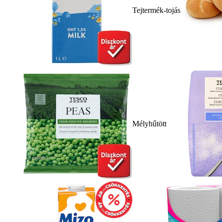
Tejtermék-tojás
Mélyhűtött