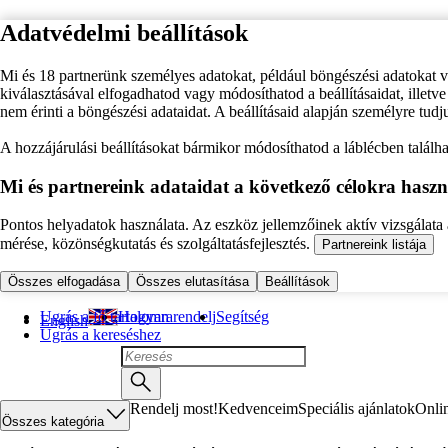
Adatvédelmi beállítások
Mi és 18 partnerünk személyes adatokat, például böngészési adatokat 
kiválasztásával elfogadhatod vagy módosíthatod a beállításaidat, illet
nem érinti a böngészési adataidat. A beállításaid alapján személyre tudj
A hozzájárulási beállításokat bármikor módosíthatod a láblécben találhat
Mi és partnereink adataidat a következő célokra haszn
Pontos helyadatok használata. Az eszköz jellemzőinek aktív vizsgálata a
mérése, közönségkutatás és szolgáltatásfejlesztés.
Partnereink listája
Összes elfogadása
Összes elutasítása
Beállítások
Ugrás a fő tartalomra
Hogyan rendelj
Segítség
English
Ugrás a kereséshez
Rendelj most!
Kedvenceim
Speciális ajánlatok
Onli
Összes kategória