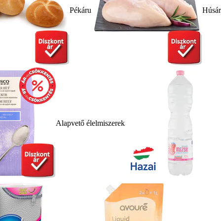
Pékáru
Húsá
Alapvető élelmiszerek