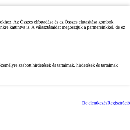
zokhoz. Az Összes elfogadása és az Összes elutasítása gombok
inkre kattintva is. A választásaidat megosztjuk a partnereinkkel, de ez
zemélyre szabott hirdetések és tartalmak, hirdetések és tartalmak
Bejelentkezés
Regisztráció