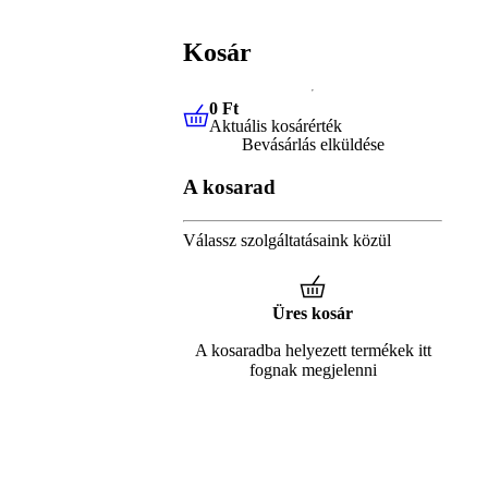
Kosár
0 Ft
Aktuális kosárérték
0 Ft
Aktuális kosárérték
Bevásárlás elküldése
A kosarad
Válassz szolgáltatásaink közül
Üres kosár
A kosaradba helyezett termékek itt
fognak megjelenni