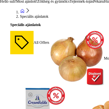
Helló suli!
Most ajánlott!
Zöldség és gyümölcs
Tejtermék-tojás
Pékáru
Hú
Speciális ajánlatok
Speciális ajánlatok
All Offers
Mos