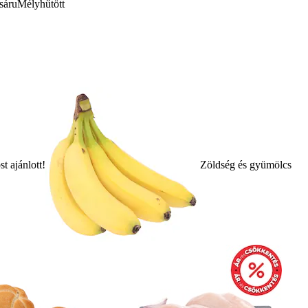
sáru
Mélyhűtött
t ajánlott!
Zöldség és gyümölcs