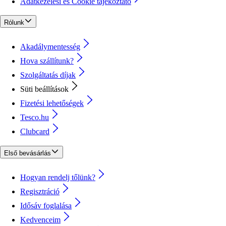
Adatkezelési és Cookie tájékoztató
Rólunk
Akadálymentesség
Hova szállítunk?
Szolgáltatás díjak
Süti beállítások
Fizetési lehetőségek
Tesco.hu
Clubcard
Első bevásárlás
Hogyan rendelj tőlünk?
Regisztráció
Idősáv foglalása
Kedvenceim