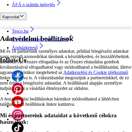
ÁFÁ-s számla igénylés
Kapcsolat
Tesco.hu
Adatvédelmi beállítások
Ügyfélszolgálat - 0680222333
Áruházkereső
Mi és 18 partnerünk személyes adatokat, például böngészési adatokat
vagy egyedi azonosítókat tárolunk a készülékeden, és hozzáférhetünk
followUs
azokhoz. Az Összes elfogadása és az Összes elutasítása gombok
kiválasztásával elfogadhatod vagy módosíthatod a beállításaidat, illetve
ugyanezt bármikor megteheted az
Adatkezelési és Cookie tájékoztató
linkre kattintva is. A választásaidat megosztjuk a partnereinkkel, de ez
nem érinti a böngészési adataidat. A beállításaid alapján személyre
tudjuk szabni a vásárlási élményedet az oldalon.
A hozzájárulási beállításokat bármikor módosíthatod a láblécben
található Süti beállítások linkre kattintva.
Mi és partnereink adataidat a következő célokra
használjuk: