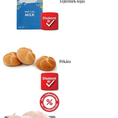
Tejtermék-tojás
Pékáru