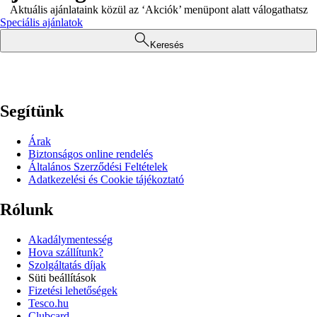
Aktuális ajánlataink közül az ‘Akciók’ menüpont alatt válogathatsz
Speciális ajánlatok
Keresés
Segítünk
Árak
Biztonságos online rendelés
Általános Szerződési Feltételek
Adatkezelési és Cookie tájékoztató
Rólunk
Akadálymentesség
Hova szállítunk?
Szolgáltatás díjak
Süti beállítások
Fizetési lehetőségek
Tesco.hu
Clubcard