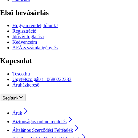
Első bevásárlás
Hogyan rendelj tőlünk?
Regisztráció
Idősáv foglalása
Kedvenceim
ÁFÁ-s számla igénylés
Kapcsolat
Tesco.hu
Ügyfélszolgálat - 0680222333
Áruházkereső
Segítünk
Árak
Biztonságos online rendelés
Általános Szerződési Feltételek