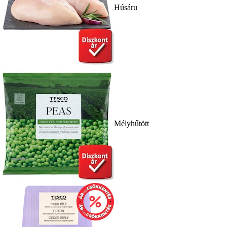
Húsáru
Mélyhűtött