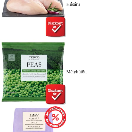
Húsáru
Mélyhűtött