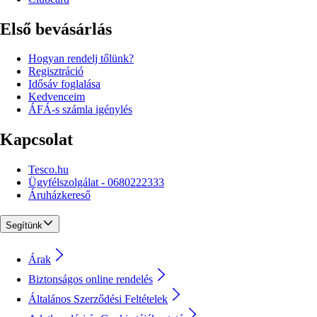
Első bevásárlás
Hogyan rendelj tőlünk?
Regisztráció
Idősáv foglalása
Kedvenceim
ÁFÁ-s számla igénylés
Kapcsolat
Tesco.hu
Ügyfélszolgálat - 0680222333
Áruházkereső
Segítünk
Árak
Biztonságos online rendelés
Általános Szerződési Feltételek