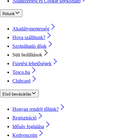
Adatkezelési és Cookie tájékoztató
Rólunk
Akadálymentesség
Hova szállítunk?
Szolgáltatás díjak
Süti beállítások
Fizetési lehetőségek
Tesco.hu
Clubcard
Első bevásárlás
Hogyan rendelj tőlünk?
Regisztráció
Idősáv foglalása
Kedvenceim