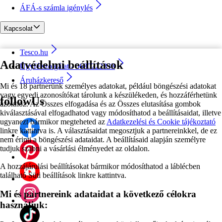
ÁFÁ-s számla igénylés
Kapcsolat
Tesco.hu
Adatvédelmi beállítások
Ügyfélszolgálat - 0680222333
Áruházkereső
Mi és 18 partnerünk személyes adatokat, például böngészési adatokat
vagy egyedi azonosítókat tárolunk a készülékeden, és hozzáférhetünk
followUs
azokhoz. Az Összes elfogadása és az Összes elutasítása gombok
kiválasztásával elfogadhatod vagy módosíthatod a beállításaidat, illetve
ugyanezt bármikor megteheted az
Adatkezelési és Cookie tájékoztató
linkre kattintva is. A választásaidat megosztjuk a partnereinkkel, de ez
nem érinti a böngészési adataidat. A beállításaid alapján személyre
tudjuk szabni a vásárlási élményedet az oldalon.
A hozzájárulási beállításokat bármikor módosíthatod a láblécben
található Süti beállítások linkre kattintva.
Mi és partnereink adataidat a következő célokra
használjuk: