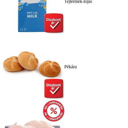
Tejtermék-tojás
Pékáru