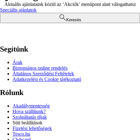
Aktuális ajánlataink közül az ‘Akciók’ menüpont alatt válogathatsz
Speciális ajánlatok
Keresés
Segítünk
Árak
Biztonságos online rendelés
Általános Szerződési Feltételek
Adatkezelési és Cookie tájékoztató
Rólunk
Akadálymentesség
Hova szállítunk?
Szolgáltatás díjak
Süti beállítások
Fizetési lehetőségek
Tesco.hu
Clubcard