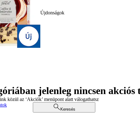
Újdonságok
góriában jelenleg nincsen akciós
aink közül az ‘Akciók’ menüpont alatt válogathatsz
atok
Keresés