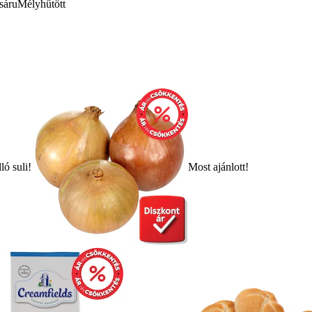
sáru
Mélyhűtött
ló suli!
Most ajánlott!