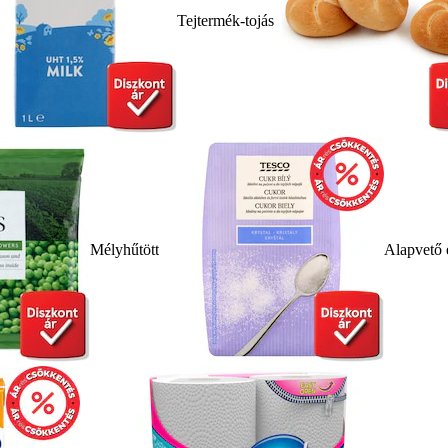
Tejtermék-tojás
Mélyhűtött
Alapvető 