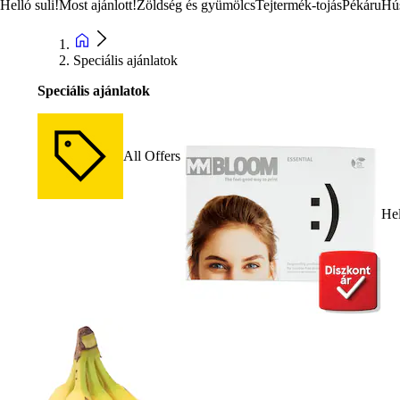
Helló suli!
Most ajánlott!
Zöldség és gyümölcs
Tejtermék-tojás
Pékáru
Hú
Speciális ajánlatok
Speciális ajánlatok
All Offers
Hel