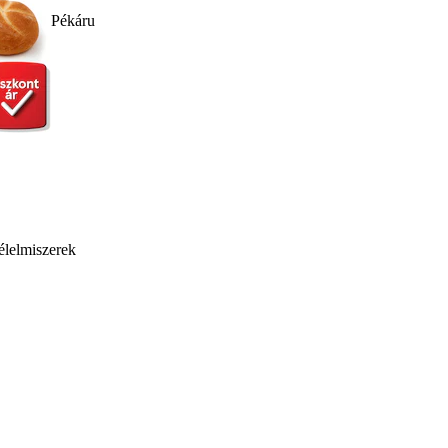
Pékáru
élelmiszerek