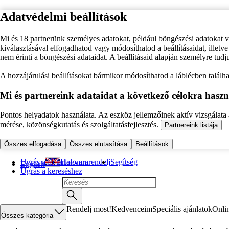
Adatvédelmi beállítások
Mi és 18 partnerünk személyes adatokat, például böngészési adatokat 
kiválasztásával elfogadhatod vagy módosíthatod a beállításaidat, illet
nem érinti a böngészési adataidat. A beállításaid alapján személyre tudj
A hozzájárulási beállításokat bármikor módosíthatod a láblécben találhat
Mi és partnereink adataidat a következő célokra haszn
Pontos helyadatok használata. Az eszköz jellemzőinek aktív vizsgálata a
mérése, közönségkutatás és szolgáltatásfejlesztés.
Partnereink listája
Összes elfogadása
Összes elutasítása
Beállítások
Ugrás a fő tartalomra
Hogyan rendelj
Segítség
English
Ugrás a kereséshez
Rendelj most!
Kedvenceim
Speciális ajánlatok
Onli
Összes kategória