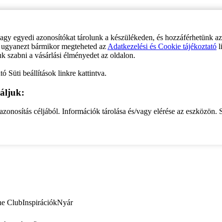
vagy egyedi azonosítókat tárolunk a készülékeden, és hozzáférhetünk a
ve ugyanezt bármikor megteheted az
Adatkezelési és Cookie tájékoztató
l
uk szabni a vásárlási élményedet az oldalon.
ó Süti beállítások linkre kattintva.
áljuk:
zonosítás céljából. Információk tárolása és/vagy elérése az eszközön. S
ne Club
Inspirációk
Nyár