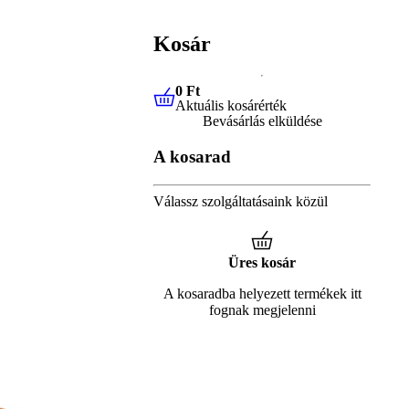
Kosár
0 Ft
Aktuális kosárérték
0 Ft
Aktuális kosárérték
Bevásárlás elküldése
A kosarad
Válassz szolgáltatásaink közül
Üres kosár
A kosaradba helyezett termékek itt
fognak megjelenni