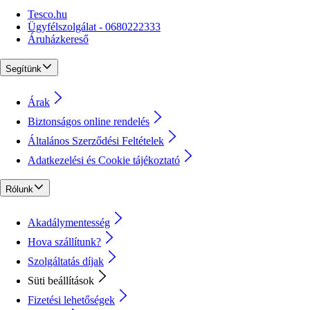
Tesco.hu
Ügyfélszolgálat - 0680222333
Áruházkereső
Segítünk
Árak
Biztonságos online rendelés
Általános Szerződési Feltételek
Adatkezelési és Cookie tájékoztató
Rólunk
Akadálymentesség
Hova szállítunk?
Szolgáltatás díjak
Süti beállítások
Fizetési lehetőségek