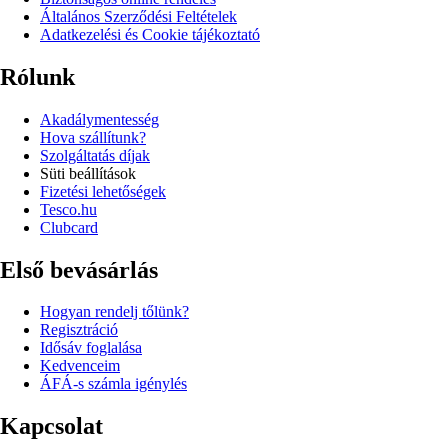
Általános Szerződési Feltételek
Adatkezelési és Cookie tájékoztató
Rólunk
Akadálymentesség
Hova szállítunk?
Szolgáltatás díjak
Süti beállítások
Fizetési lehetőségek
Tesco.hu
Clubcard
Első bevásárlás
Hogyan rendelj tőlünk?
Regisztráció
Idősáv foglalása
Kedvenceim
ÁFÁ-s számla igénylés
Kapcsolat