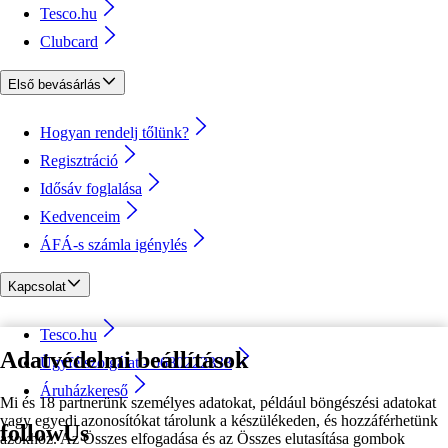
Tesco.hu
Clubcard
Első bevásárlás
Hogyan rendelj tőlünk?
Regisztráció
Idősáv foglalása
Kedvenceim
ÁFÁ-s számla igénylés
Kapcsolat
Tesco.hu
Adatvédelmi beállítások
Ügyfélszolgálat - 0680222333
Áruházkereső
Mi és 18 partnerünk személyes adatokat, például böngészési adatokat
vagy egyedi azonosítókat tárolunk a készülékeden, és hozzáférhetünk
followUs
azokhoz. Az Összes elfogadása és az Összes elutasítása gombok