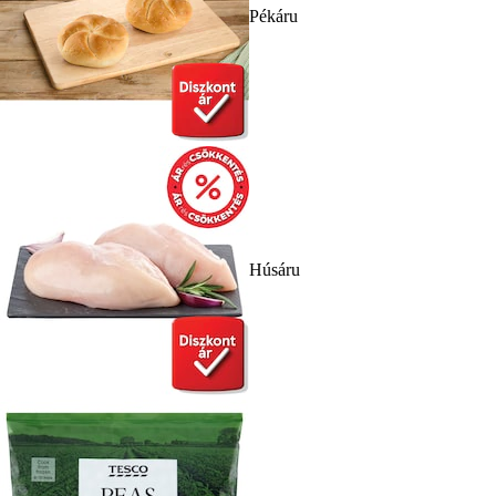
Pékáru
Húsáru