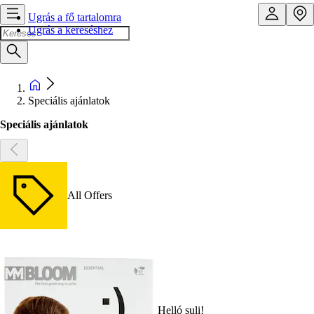
Ugrás a fő tartalomra
Ugrás a kereséshez
Speciális ajánlatok
Speciális ajánlatok
All Offers
Helló suli!