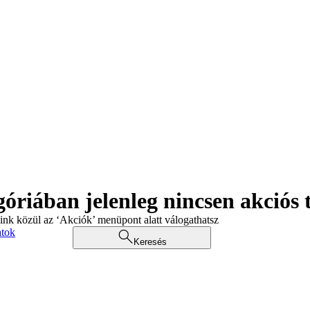
góriában jelenleg nincsen akciós
aink közül az ‘Akciók’ menüpont alatt válogathatsz
atok
Keresés