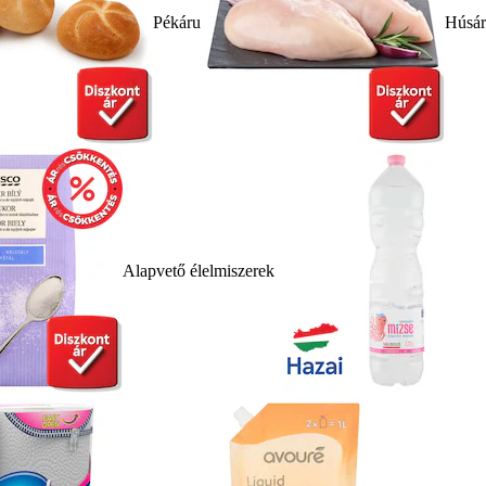
Pékáru
Húsá
Alapvető élelmiszerek