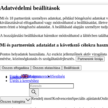
Adatvédelmi beállítások
Mi és 18 partnerünk személyes adatokat, például böngészési adatokat 
kiválasztásával elfogadhatod vagy módosíthatod a beállításaidat, illet
nem érinti a böngészési adataidat. A beállításaid alapján személyre tudj
A hozzájárulási beállításokat bármikor módosíthatod a láblécben találhat
Mi és partnereink adataidat a következő célokra haszn
Pontos helyadatok használata. Az eszköz jellemzőinek aktív vizsgálata a
mérése, közönségkutatás és szolgáltatásfejlesztés.
Partnereink listája
Összes elfogadása
Összes elutasítása
Beállítások
Ugrás a fő tartalomra
Hogyan rendelj
Segítség
English
Ugrás a kereséshez
Rendelj most!
Kedvenceim
Speciális ajánlatok
Onli
Összes kategória