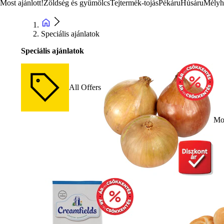
Most ajánlott!
Zöldség és gyümölcs
Tejtermék-tojás
Pékáru
Húsáru
Mélyh
Speciális ajánlatok
Speciális ajánlatok
All Offers
Mos