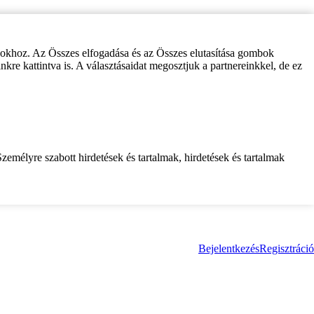
zokhoz. Az Összes elfogadása és az Összes elutasítása gombok
inkre kattintva is. A választásaidat megosztjuk a partnereinkkel, de ez
zemélyre szabott hirdetések és tartalmak, hirdetések és tartalmak
Bejelentkezés
Regisztráció