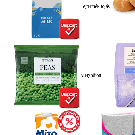
Tejtermék-tojás
Mélyhűtött