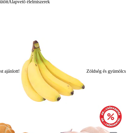
űtött
Alapvető élelmiszerek
t ajánlott!
Zöldség és gyümölcs