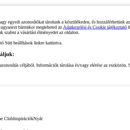
vagy egyedi azonosítókat tárolunk a készülékeden, és hozzáférhetünk a
ve ugyanezt bármikor megteheted az
Adatkezelési és Cookie tájékoztató
l
uk szabni a vásárlási élményedet az oldalon.
ó Süti beállítások linkre kattintva.
áljuk:
zonosítás céljából. Információk tárolása és/vagy elérése az eszközön. S
ne Club
Inspirációk
Nyár