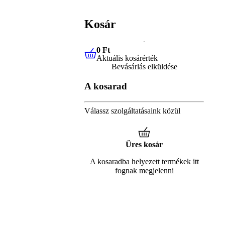
Kosár
0 Ft
Aktuális kosárérték
0 Ft
Aktuális kosárérték
Bevásárlás elküldése
A kosarad
Válassz szolgáltatásaink közül
Üres kosár
A kosaradba helyezett termékek itt
fognak megjelenni