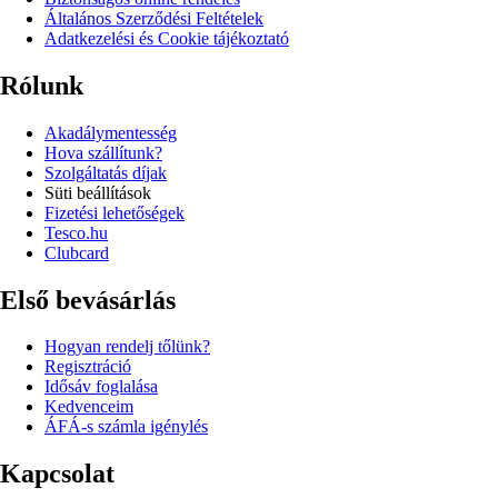
Általános Szerződési Feltételek
Adatkezelési és Cookie tájékoztató
Rólunk
Akadálymentesség
Hova szállítunk?
Szolgáltatás díjak
Süti beállítások
Fizetési lehetőségek
Tesco.hu
Clubcard
Első bevásárlás
Hogyan rendelj tőlünk?
Regisztráció
Idősáv foglalása
Kedvenceim
ÁFÁ-s számla igénylés
Kapcsolat