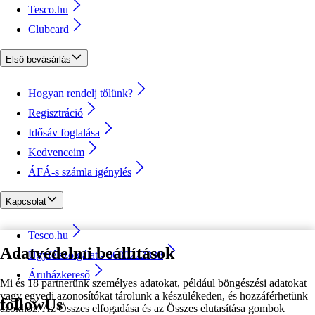
Tesco.hu
Clubcard
Első bevásárlás
Hogyan rendelj tőlünk?
Regisztráció
Idősáv foglalása
Kedvenceim
ÁFÁ-s számla igénylés
Kapcsolat
Tesco.hu
Adatvédelmi beállítások
Ügyfélszolgálat - 0680222333
Áruházkereső
Mi és 18 partnerünk személyes adatokat, például böngészési adatokat
vagy egyedi azonosítókat tárolunk a készülékeden, és hozzáférhetünk
followUs
azokhoz. Az Összes elfogadása és az Összes elutasítása gombok