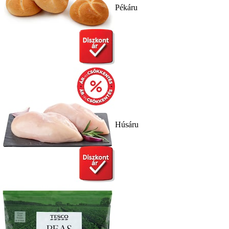
Pékáru
Húsáru