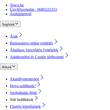
Tesco.hu
Ügyfélszolgálat - 0680222333
Áruházkereső
Segítünk
Árak
Biztonságos online rendelés
Általános Szerződési Feltételek
Adatkezelési és Cookie tájékoztató
Rólunk
Akadálymentesség
Hova szállítunk?
Szolgáltatás díjak
Süti beállítások
Fizetési lehetőségek