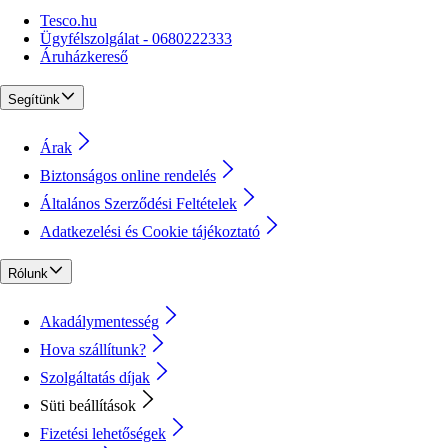
Tesco.hu
Ügyfélszolgálat - 0680222333
Áruházkereső
Segítünk
Árak
Biztonságos online rendelés
Általános Szerződési Feltételek
Adatkezelési és Cookie tájékoztató
Rólunk
Akadálymentesség
Hova szállítunk?
Szolgáltatás díjak
Süti beállítások
Fizetési lehetőségek