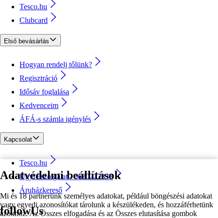
Tesco.hu
Clubcard
Első bevásárlás
Hogyan rendelj tőlünk?
Regisztráció
Idősáv foglalása
Kedvenceim
ÁFÁ-s számla igénylés
Kapcsolat
Tesco.hu
Adatvédelmi beállítások
Ügyfélszolgálat - 0680222333
Áruházkereső
Mi és 18 partnerünk személyes adatokat, például böngészési adatokat
vagy egyedi azonosítókat tárolunk a készülékeden, és hozzáférhetünk
followUs
azokhoz. Az Összes elfogadása és az Összes elutasítása gombok