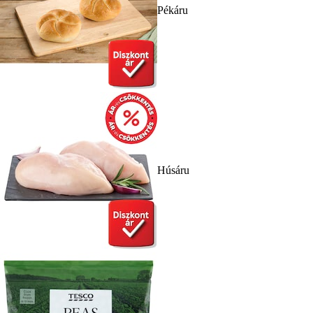
Pékáru
Húsáru