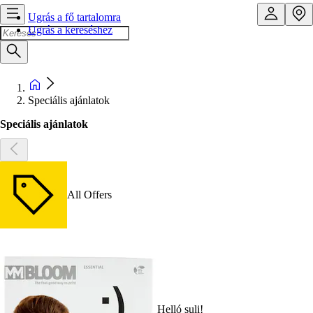
Ugrás a fő tartalomra
Ugrás a kereséshez
Speciális ajánlatok
Speciális ajánlatok
All Offers
Helló suli!