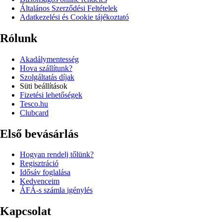
Általános Szerződési Feltételek
Adatkezelési és Cookie tájékoztató
Rólunk
Akadálymentesség
Hova szállítunk?
Szolgáltatás díjak
Süti beállítások
Fizetési lehetőségek
Tesco.hu
Clubcard
Első bevásárlás
Hogyan rendelj tőlünk?
Regisztráció
Idősáv foglalása
Kedvenceim
ÁFÁ-s számla igénylés
Kapcsolat