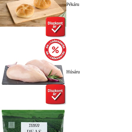
Pékáru
Húsáru