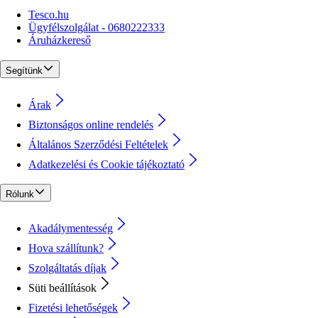
Tesco.hu
Ügyfélszolgálat - 0680222333
Áruházkereső
Segítünk
Árak
Biztonságos online rendelés
Általános Szerződési Feltételek
Adatkezelési és Cookie tájékoztató
Rólunk
Akadálymentesség
Hova szállítunk?
Szolgáltatás díjak
Süti beállítások
Fizetési lehetőségek