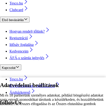
Tesco.hu
Clubcard
Első bevásárlás
Hogyan rendelj tőlünk?
Regisztráció
Idősáv foglalása
Kedvenceim
ÁFÁ-s számla igénylés
Kapcsolat
Tesco.hu
Adatvédelmi beállítások
Ügyfélszolgálat - 0680222333
Áruházkereső
Mi és 18 partnerünk személyes adatokat, például böngészési adatokat
vagy egyedi azonosítókat tárolunk a készülékeden, és hozzáférhetünk
followUs
azokhoz. Az Összes elfogadása és az Összes elutasítása gombok