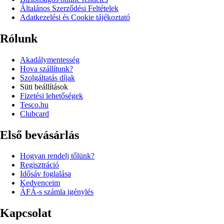
Általános Szerződési Feltételek
Adatkezelési és Cookie tájékoztató
Rólunk
Akadálymentesség
Hova szállítunk?
Szolgáltatás díjak
Süti beállítások
Fizetési lehetőségek
Tesco.hu
Clubcard
Első bevásárlás
Hogyan rendelj tőlünk?
Regisztráció
Idősáv foglalása
Kedvenceim
ÁFÁ-s számla igénylés
Kapcsolat