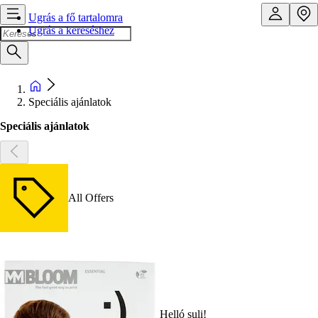
Ugrás a fő tartalomra
Ugrás a kereséshez
Speciális ajánlatok
Speciális ajánlatok
All Offers
Helló suli!