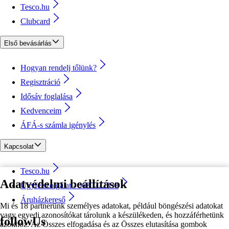
Tesco.hu
Clubcard
Első bevásárlás
Hogyan rendelj tőlünk?
Regisztráció
Idősáv foglalása
Kedvenceim
ÁFÁ-s számla igénylés
Kapcsolat
Tesco.hu
Adatvédelmi beállítások
Ügyfélszolgálat - 0680222333
Áruházkereső
Mi és 18 partnerünk személyes adatokat, például böngészési adatokat
vagy egyedi azonosítókat tárolunk a készülékeden, és hozzáférhetünk
followUs
azokhoz. Az Összes elfogadása és az Összes elutasítása gombok