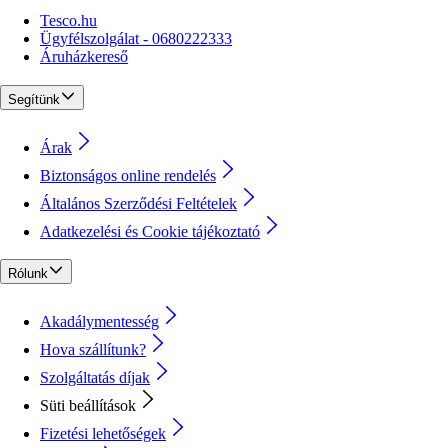
Tesco.hu
Ügyfélszolgálat - 0680222333
Áruházkereső
Segítünk
Árak
Biztonságos online rendelés
Általános Szerződési Feltételek
Adatkezelési és Cookie tájékoztató
Rólunk
Akadálymentesség
Hova szállítunk?
Szolgáltatás díjak
Süti beállítások
Fizetési lehetőségek