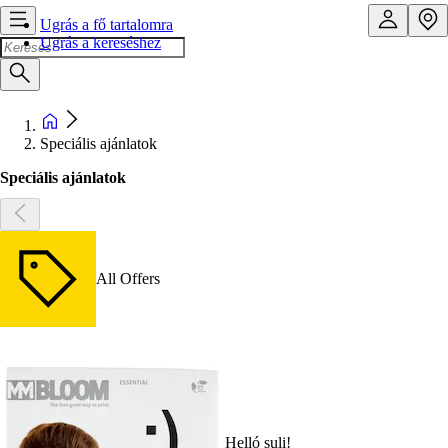
Ugrás a fő tartalomra
Ugrás a kereséshez
Speciális ajánlatok
Speciális ajánlatok
All Offers
Helló suli!