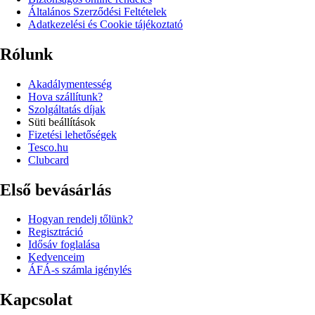
Általános Szerződési Feltételek
Adatkezelési és Cookie tájékoztató
Rólunk
Akadálymentesség
Hova szállítunk?
Szolgáltatás díjak
Süti beállítások
Fizetési lehetőségek
Tesco.hu
Clubcard
Első bevásárlás
Hogyan rendelj tőlünk?
Regisztráció
Idősáv foglalása
Kedvenceim
ÁFÁ-s számla igénylés
Kapcsolat