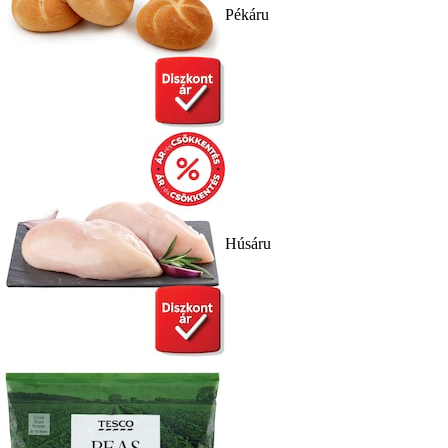
Pékáru
Húsáru