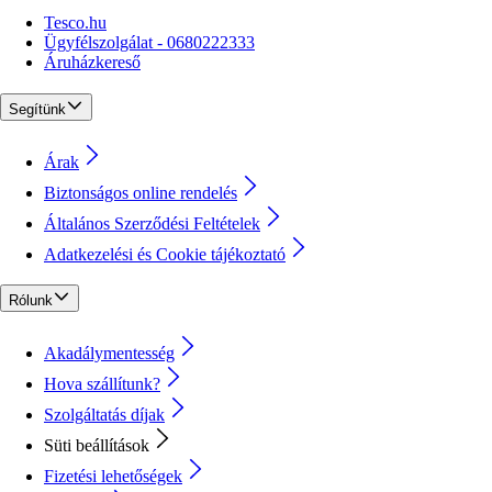
Tesco.hu
Ügyfélszolgálat - 0680222333
Áruházkereső
Segítünk
Árak
Biztonságos online rendelés
Általános Szerződési Feltételek
Adatkezelési és Cookie tájékoztató
Rólunk
Akadálymentesség
Hova szállítunk?
Szolgáltatás díjak
Süti beállítások
Fizetési lehetőségek