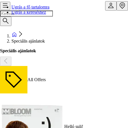
Ugrás a fő tartalomra
Ugrás a kereséshez
Speciális ajánlatok
Speciális ajánlatok
All Offers
Helló suli!