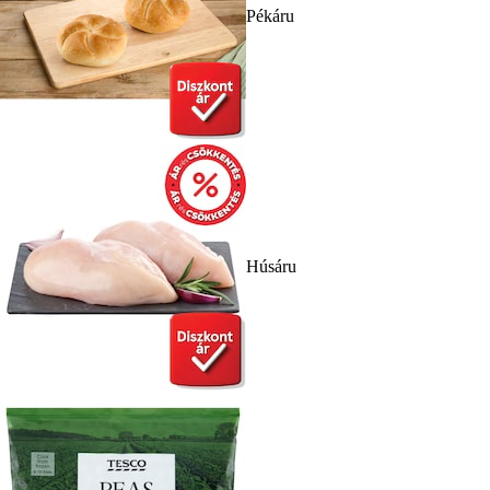
Pékáru
Húsáru