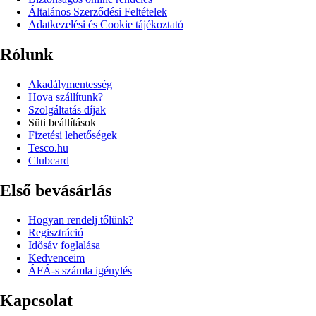
Általános Szerződési Feltételek
Adatkezelési és Cookie tájékoztató
Rólunk
Akadálymentesség
Hova szállítunk?
Szolgáltatás díjak
Süti beállítások
Fizetési lehetőségek
Tesco.hu
Clubcard
Első bevásárlás
Hogyan rendelj tőlünk?
Regisztráció
Idősáv foglalása
Kedvenceim
ÁFÁ-s számla igénylés
Kapcsolat