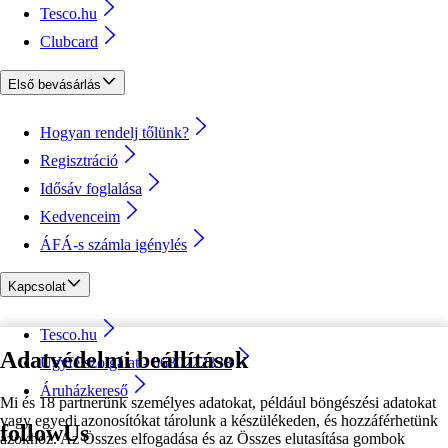
Tesco.hu
Clubcard
Első bevásárlás
Hogyan rendelj tőlünk?
Regisztráció
Idősáv foglalása
Kedvenceim
ÁFÁ-s számla igénylés
Kapcsolat
Tesco.hu
Adatvédelmi beállítások
Ügyfélszolgálat - 0680222333
Áruházkereső
Mi és 18 partnerünk személyes adatokat, például böngészési adatokat
vagy egyedi azonosítókat tárolunk a készülékeden, és hozzáférhetünk
followUs
azokhoz. Az Összes elfogadása és az Összes elutasítása gombok