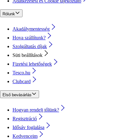
Adatkezelési és Cookie tájékoztató
Rólunk
Akadálymentesség
Hova szállítunk?
Szolgáltatás díjak
Süti beállítások
Fizetési lehetőségek
Tesco.hu
Clubcard
Első bevásárlás
Hogyan rendelj tőlünk?
Regisztráció
Idősáv foglalása
Kedvenceim