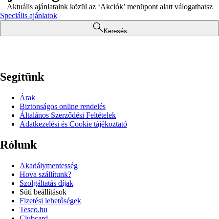
Aktuális ajánlataink közül az ‘Akciók’ menüpont alatt válogathatsz
Speciális ajánlatok
Keresés
Segítünk
Árak
Biztonságos online rendelés
Általános Szerződési Feltételek
Adatkezelési és Cookie tájékoztató
Rólunk
Akadálymentesség
Hova szállítunk?
Szolgáltatás díjak
Süti beállítások
Fizetési lehetőségek
Tesco.hu
Clubcard