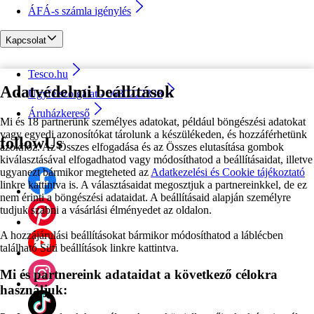
ÁFÁ-s számla igénylés
Kapcsolat
Tesco.hu
Adatvédelmi beállítások
Ügyfélszolgálat - 0680222333
Áruházkereső
Mi és 18 partnerünk személyes adatokat, például böngészési adatokat
vagy egyedi azonosítókat tárolunk a készülékeden, és hozzáférhetünk
followUs
azokhoz. Az Összes elfogadása és az Összes elutasítása gombok
kiválasztásával elfogadhatod vagy módosíthatod a beállításaidat, illetve
ugyanezt bármikor megteheted az
Adatkezelési és Cookie tájékoztató
linkre kattintva is. A választásaidat megosztjuk a partnereinkkel, de ez
nem érinti a böngészési adataidat. A beállításaid alapján személyre
tudjuk szabni a vásárlási élményedet az oldalon.
A hozzájárulási beállításokat bármikor módosíthatod a láblécben
található Süti beállítások linkre kattintva.
Mi és partnereink adataidat a következő célokra
használjuk: