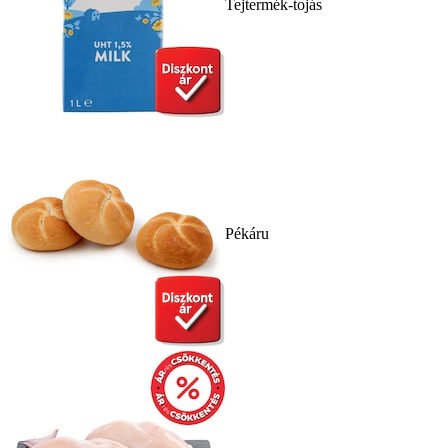
Tejtermék-tojás
Pékáru