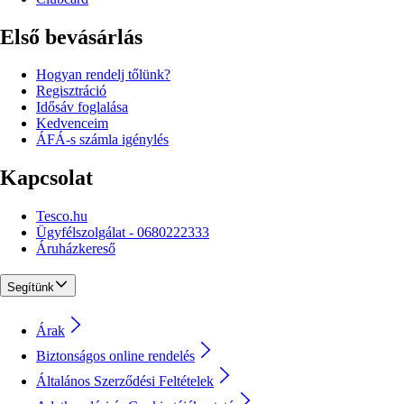
Első bevásárlás
Hogyan rendelj tőlünk?
Regisztráció
Idősáv foglalása
Kedvenceim
ÁFÁ-s számla igénylés
Kapcsolat
Tesco.hu
Ügyfélszolgálat - 0680222333
Áruházkereső
Segítünk
Árak
Biztonságos online rendelés
Általános Szerződési Feltételek