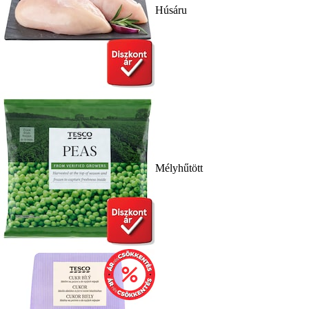
Húsáru
Mélyhűtött