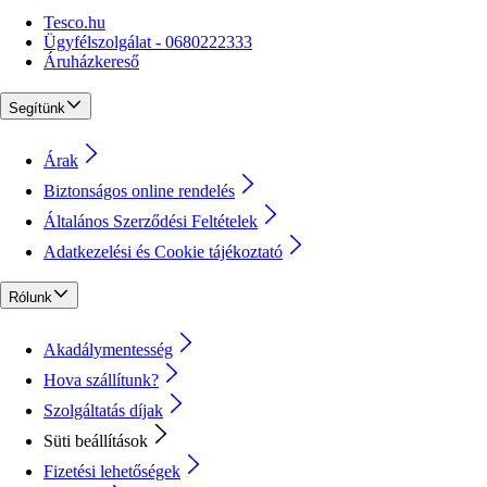
Tesco.hu
Ügyfélszolgálat - 0680222333
Áruházkereső
Segítünk
Árak
Biztonságos online rendelés
Általános Szerződési Feltételek
Adatkezelési és Cookie tájékoztató
Rólunk
Akadálymentesség
Hova szállítunk?
Szolgáltatás díjak
Süti beállítások
Fizetési lehetőségek