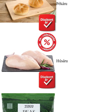
Pékáru
Húsáru