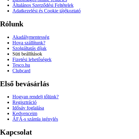
Általános Szerződési Feltételek
Adatkezelési és Cookie tájékoztató
Rólunk
Akadálymentesség
Hova szállítunk?
Szolgáltatás díjak
Süti beállítások
Fizetési lehetőségek
Tesco.hu
Clubcard
Első bevásárlás
Hogyan rendelj tőlünk?
Regisztráció
Idősáv foglalása
Kedvenceim
ÁFÁ-s számla igénylés
Kapcsolat