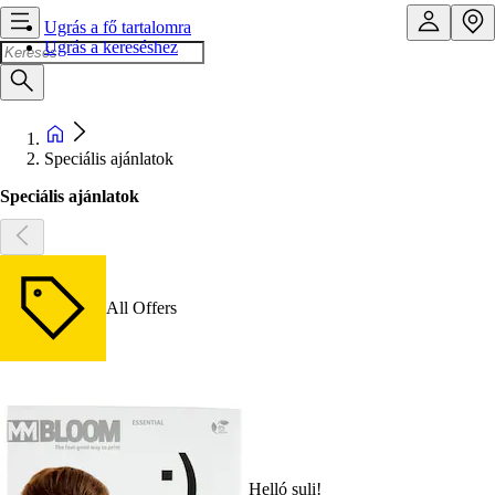
Ugrás a fő tartalomra
Ugrás a kereséshez
Speciális ajánlatok
Speciális ajánlatok
All Offers
Helló suli!