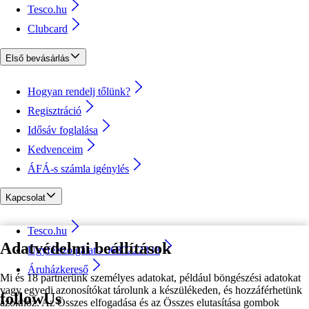
Tesco.hu
Clubcard
Első bevásárlás
Hogyan rendelj tőlünk?
Regisztráció
Idősáv foglalása
Kedvenceim
ÁFÁ-s számla igénylés
Kapcsolat
Tesco.hu
Adatvédelmi beállítások
Ügyfélszolgálat - 0680222333
Áruházkereső
Mi és 18 partnerünk személyes adatokat, például böngészési adatokat
vagy egyedi azonosítókat tárolunk a készülékeden, és hozzáférhetünk
followUs
azokhoz. Az Összes elfogadása és az Összes elutasítása gombok