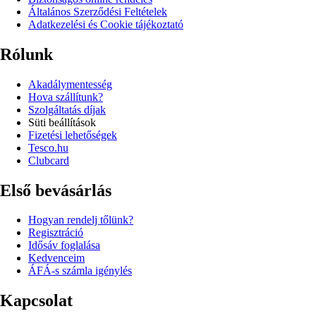
Általános Szerződési Feltételek
Adatkezelési és Cookie tájékoztató
Rólunk
Akadálymentesség
Hova szállítunk?
Szolgáltatás díjak
Süti beállítások
Fizetési lehetőségek
Tesco.hu
Clubcard
Első bevásárlás
Hogyan rendelj tőlünk?
Regisztráció
Idősáv foglalása
Kedvenceim
ÁFÁ-s számla igénylés
Kapcsolat