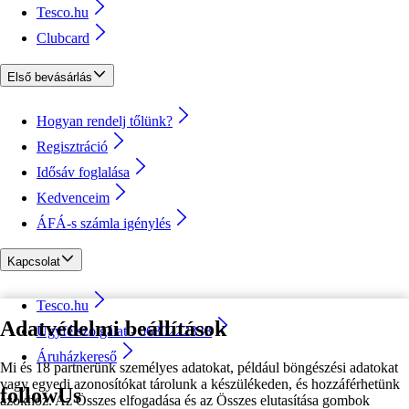
Tesco.hu
Clubcard
Első bevásárlás
Hogyan rendelj tőlünk?
Regisztráció
Idősáv foglalása
Kedvenceim
ÁFÁ-s számla igénylés
Kapcsolat
Tesco.hu
Adatvédelmi beállítások
Ügyfélszolgálat - 0680222333
Áruházkereső
Mi és 18 partnerünk személyes adatokat, például böngészési adatokat
vagy egyedi azonosítókat tárolunk a készülékeden, és hozzáférhetünk
followUs
azokhoz. Az Összes elfogadása és az Összes elutasítása gombok