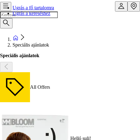
Ugrás a fő tartalomra
Ugrás a kereséshez
Speciális ajánlatok
Speciális ajánlatok
All Offers
Helló suli!