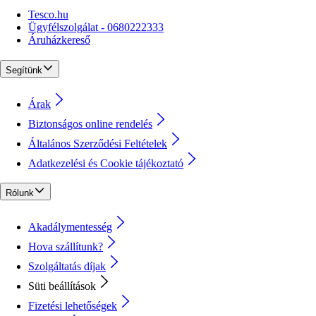
Tesco.hu
Ügyfélszolgálat - 0680222333
Áruházkereső
Segítünk
Árak
Biztonságos online rendelés
Általános Szerződési Feltételek
Adatkezelési és Cookie tájékoztató
Rólunk
Akadálymentesség
Hova szállítunk?
Szolgáltatás díjak
Süti beállítások
Fizetési lehetőségek