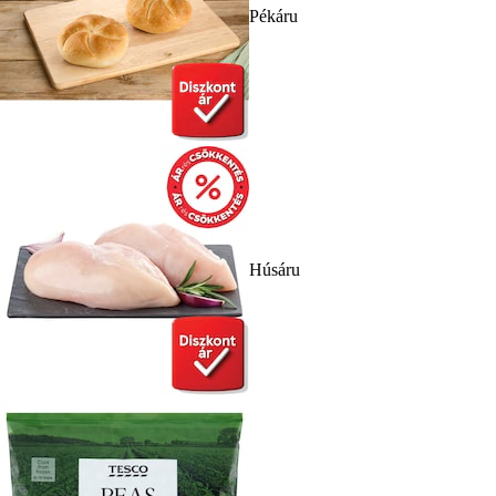
Pékáru
Húsáru