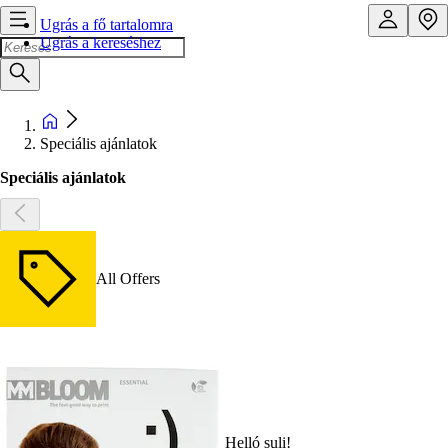
Ugrás a fő tartalomra
Ugrás a kereséshez
Speciális ajánlatok
Speciális ajánlatok
All Offers
Helló suli!