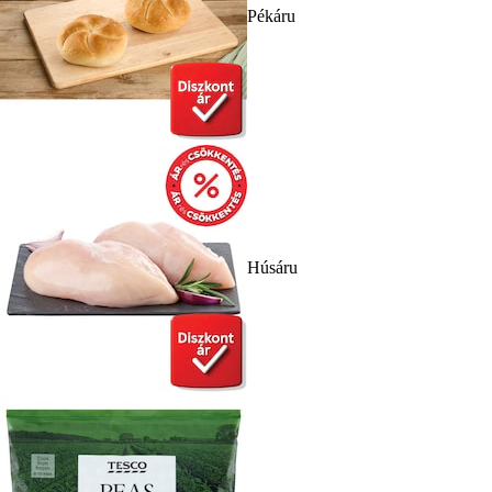
Pékáru
Húsáru