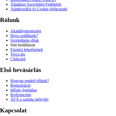
Általános Szerződési Feltételek
Adatkezelési és Cookie tájékoztató
Rólunk
Akadálymentesség
Hova szállítunk?
Szolgáltatás díjak
Süti beállítások
Fizetési lehetőségek
Tesco.hu
Clubcard
Első bevásárlás
Hogyan rendelj tőlünk?
Regisztráció
Idősáv foglalása
Kedvenceim
ÁFÁ-s számla igénylés
Kapcsolat