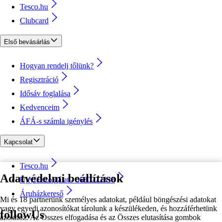
Tesco.hu
Clubcard
Első bevásárlás
Hogyan rendelj tőlünk?
Regisztráció
Idősáv foglalása
Kedvenceim
ÁFÁ-s számla igénylés
Kapcsolat
Tesco.hu
Adatvédelmi beállítások
Ügyfélszolgálat - 0680222333
Áruházkereső
Mi és 18 partnerünk személyes adatokat, például böngészési adatokat
vagy egyedi azonosítókat tárolunk a készülékeden, és hozzáférhetünk
followUs
azokhoz. Az Összes elfogadása és az Összes elutasítása gombok