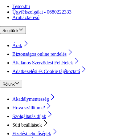
Tesco.hu
Ügyfélszolgálat - 0680222333
Áruházkereső
Segítünk
Árak
Biztonságos online rendelés
Általános Szerződési Feltételek
Adatkezelési és Cookie tájékoztató
Rólunk
Akadálymentesség
Hova szállítunk?
Szolgáltatás díjak
Süti beállítások
Fizetési lehetőségek