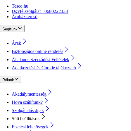
Tesco.hu
Ügyfélszolgálat - 0680222333
Áruházkereső
Segítünk
Árak
Biztonságos online rendelés
Általános Szerződési Feltételek
Adatkezelési és Cookie tájékoztató
Rólunk
Akadálymentesség
Hova szállítunk?
Szolgáltatás díjak
Süti beállítások
Fizetési lehetőségek