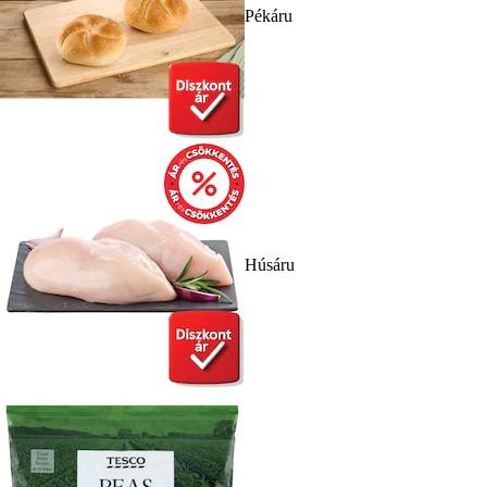
Pékáru
Húsáru