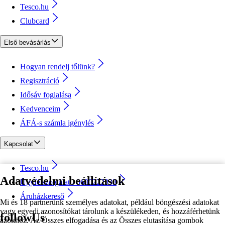
Tesco.hu
Clubcard
Első bevásárlás
Hogyan rendelj tőlünk?
Regisztráció
Idősáv foglalása
Kedvenceim
ÁFÁ-s számla igénylés
Kapcsolat
Tesco.hu
Adatvédelmi beállítások
Ügyfélszolgálat - 0680222333
Áruházkereső
Mi és 18 partnerünk személyes adatokat, például böngészési adatokat
vagy egyedi azonosítókat tárolunk a készülékeden, és hozzáférhetünk
followUs
azokhoz. Az Összes elfogadása és az Összes elutasítása gombok