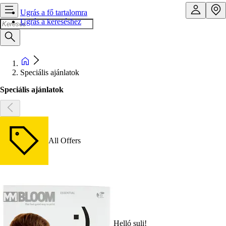
Ugrás a fő tartalomra
Ugrás a kereséshez
Speciális ajánlatok
Speciális ajánlatok
All Offers
Helló suli!