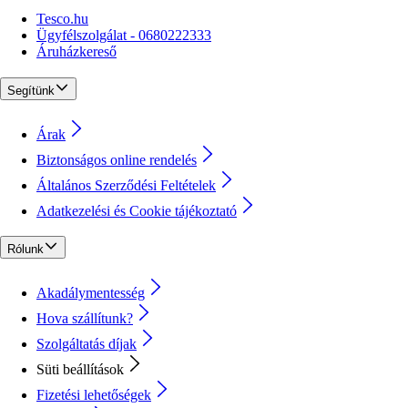
Tesco.hu
Ügyfélszolgálat - 0680222333
Áruházkereső
Segítünk
Árak
Biztonságos online rendelés
Általános Szerződési Feltételek
Adatkezelési és Cookie tájékoztató
Rólunk
Akadálymentesség
Hova szállítunk?
Szolgáltatás díjak
Süti beállítások
Fizetési lehetőségek