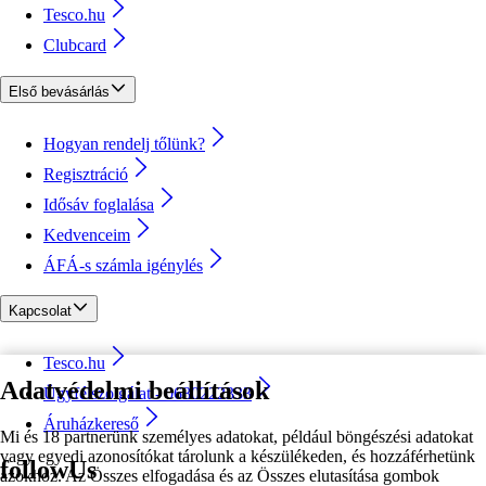
Tesco.hu
Clubcard
Első bevásárlás
Hogyan rendelj tőlünk?
Regisztráció
Idősáv foglalása
Kedvenceim
ÁFÁ-s számla igénylés
Kapcsolat
Tesco.hu
Adatvédelmi beállítások
Ügyfélszolgálat - 0680222333
Áruházkereső
Mi és 18 partnerünk személyes adatokat, például böngészési adatokat
vagy egyedi azonosítókat tárolunk a készülékeden, és hozzáférhetünk
followUs
azokhoz. Az Összes elfogadása és az Összes elutasítása gombok