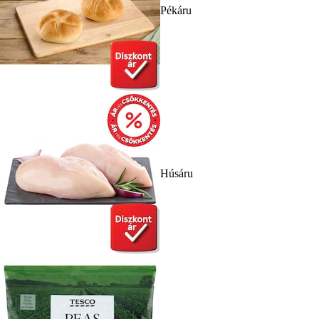
Pékáru
Húsáru