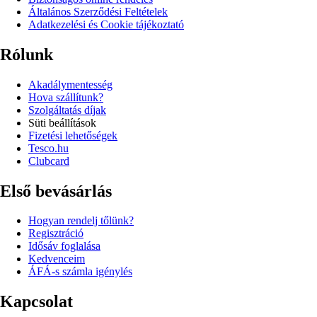
Általános Szerződési Feltételek
Adatkezelési és Cookie tájékoztató
Rólunk
Akadálymentesség
Hova szállítunk?
Szolgáltatás díjak
Süti beállítások
Fizetési lehetőségek
Tesco.hu
Clubcard
Első bevásárlás
Hogyan rendelj tőlünk?
Regisztráció
Idősáv foglalása
Kedvenceim
ÁFÁ-s számla igénylés
Kapcsolat