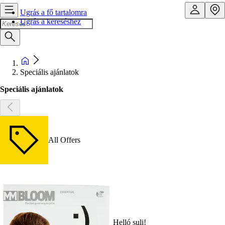
Ugrás a fő tartalomra
Ugrás a kereséshez
Speciális ajánlatok
Speciális ajánlatok
All Offers
Helló suli!