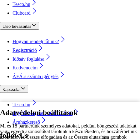
Tesco.hu
Clubcard
Első bevásárlás
Hogyan rendelj tőlünk?
Regisztráció
Idősáv foglalása
Kedvenceim
ÁFÁ-s számla igénylés
Kapcsolat
Tesco.hu
Adatvédelmi beállítások
Ügyfélszolgálat - 0680222333
Áruházkereső
Mi és 18 partnerünk személyes adatokat, például böngészési adatokat
vagy egyedi azonosítókat tárolunk a készülékeden, és hozzáférhetünk
followUs
azokhoz. Az Összes elfogadása és az Összes elutasítása gombok