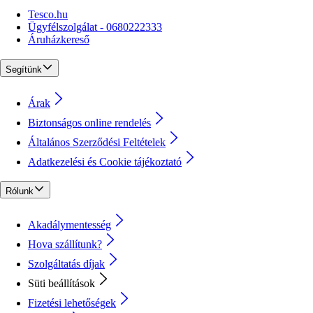
Tesco.hu
Ügyfélszolgálat - 0680222333
Áruházkereső
Segítünk
Árak
Biztonságos online rendelés
Általános Szerződési Feltételek
Adatkezelési és Cookie tájékoztató
Rólunk
Akadálymentesség
Hova szállítunk?
Szolgáltatás díjak
Süti beállítások
Fizetési lehetőségek