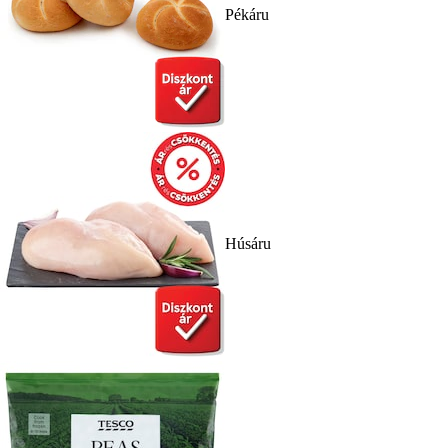
Pékáru
Húsáru