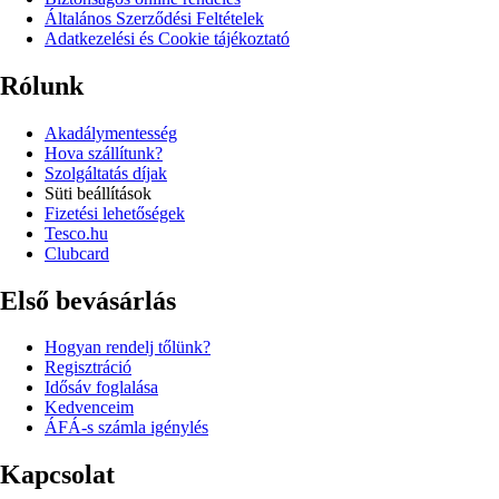
Általános Szerződési Feltételek
Adatkezelési és Cookie tájékoztató
Rólunk
Akadálymentesség
Hova szállítunk?
Szolgáltatás díjak
Süti beállítások
Fizetési lehetőségek
Tesco.hu
Clubcard
Első bevásárlás
Hogyan rendelj tőlünk?
Regisztráció
Idősáv foglalása
Kedvenceim
ÁFÁ-s számla igénylés
Kapcsolat