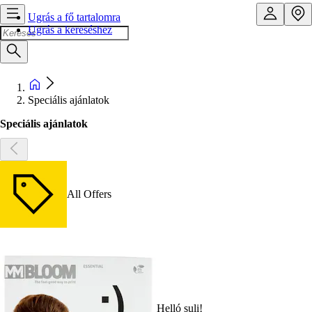
Ugrás a fő tartalomra
Ugrás a kereséshez
Speciális ajánlatok
Speciális ajánlatok
All Offers
Helló suli!