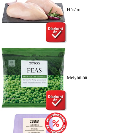
Húsáru
Mélyhűtött