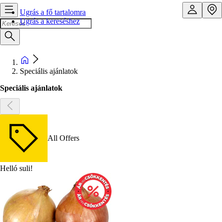
Ugrás a fő tartalomra
Ugrás a kereséshez
Speciális ajánlatok
Speciális ajánlatok
All Offers
Helló suli!