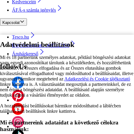
Kedvenceim
ÁFÁ-s számla igénylés
Kapcsolat
Tesco.hu
Adatvédelmi beállítások
Ügyfélszolgálat - 0680222333
Áruházkereső
Mi és 18 partnerünk személyes adatokat, például böngészési adatokat
vagy egyedi azonosítókat tárolunk a készülékeden, és hozzáférhetünk
followUs
azokhoz. Az Összes elfogadása és az Összes elutasítása gombok
kiválasztásával elfogadhatod vagy módosíthatod a beállításaidat, illetve
ugyanezt bármikor megteheted az
Adatkezelési és Cookie tájékoztató
linkre kattintva is. A választásaidat megosztjuk a partnereinkkel, de ez
nem érinti a böngészési adataidat. A beállításaid alapján személyre
tudjuk szabni a vásárlási élményedet az oldalon.
A hozzájárulási beállításokat bármikor módosíthatod a láblécben
található Süti beállítások linkre kattintva.
Mi és partnereink adataidat a következő célokra
használjuk: