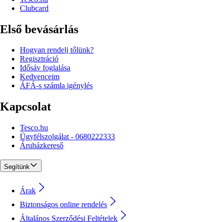
Clubcard
Első bevásárlás
Hogyan rendelj tőlünk?
Regisztráció
Idősáv foglalása
Kedvenceim
ÁFÁ-s számla igénylés
Kapcsolat
Tesco.hu
Ügyfélszolgálat - 0680222333
Áruházkereső
Segítünk
Árak
Biztonságos online rendelés
Általános Szerződési Feltételek