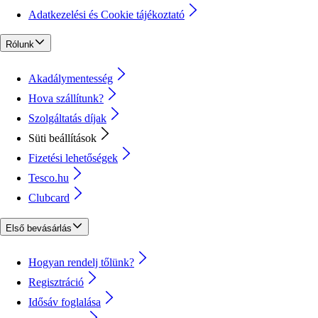
Adatkezelési és Cookie tájékoztató
Rólunk
Akadálymentesség
Hova szállítunk?
Szolgáltatás díjak
Süti beállítások
Fizetési lehetőségek
Tesco.hu
Clubcard
Első bevásárlás
Hogyan rendelj tőlünk?
Regisztráció
Idősáv foglalása