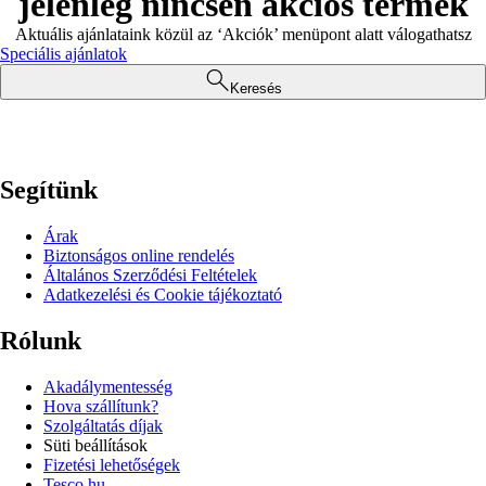
jelenleg nincsen akciós termék
Aktuális ajánlataink közül az ‘Akciók’ menüpont alatt válogathatsz
Speciális ajánlatok
Keresés
Segítünk
Árak
Biztonságos online rendelés
Általános Szerződési Feltételek
Adatkezelési és Cookie tájékoztató
Rólunk
Akadálymentesség
Hova szállítunk?
Szolgáltatás díjak
Süti beállítások
Fizetési lehetőségek
Tesco.hu