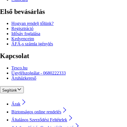
Első bevásárlás
Hogyan rendelj tőlünk?
Regisztráció
Idősáv foglalása
Kedvenceim
ÁFÁ-s számla igénylés
Kapcsolat
Tesco.hu
Ügyfélszolgálat - 0680222333
Áruházkereső
Segítünk
Árak
Biztonságos online rendelés
Általános Szerződési Feltételek