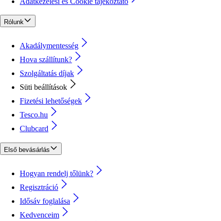
Adatkezelési és Cookie tájékoztató
Rólunk
Akadálymentesség
Hova szállítunk?
Szolgáltatás díjak
Süti beállítások
Fizetési lehetőségek
Tesco.hu
Clubcard
Első bevásárlás
Hogyan rendelj tőlünk?
Regisztráció
Idősáv foglalása
Kedvenceim