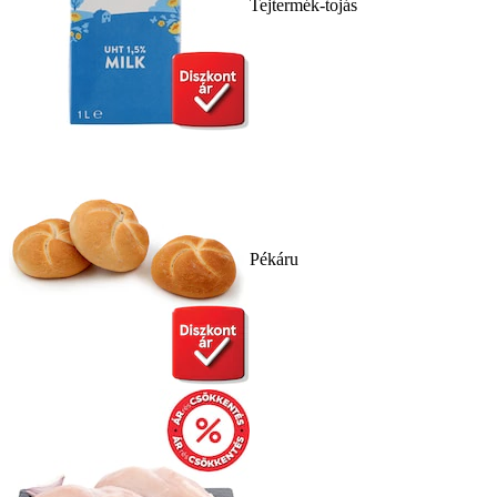
Tejtermék-tojás
Pékáru