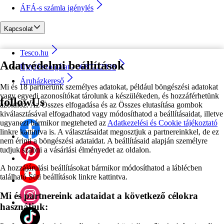
ÁFÁ-s számla igénylés
Kapcsolat
Tesco.hu
Adatvédelmi beállítások
Ügyfélszolgálat - 0680222333
Áruházkereső
Mi és 18 partnerünk személyes adatokat, például böngészési adatokat
vagy egyedi azonosítókat tárolunk a készülékeden, és hozzáférhetünk
followUs
azokhoz. Az Összes elfogadása és az Összes elutasítása gombok
kiválasztásával elfogadhatod vagy módosíthatod a beállításaidat, illetve
ugyanezt bármikor megteheted az
Adatkezelési és Cookie tájékoztató
linkre kattintva is. A választásaidat megosztjuk a partnereinkkel, de ez
nem érinti a böngészési adataidat. A beállításaid alapján személyre
tudjuk szabni a vásárlási élményedet az oldalon.
A hozzájárulási beállításokat bármikor módosíthatod a láblécben
található Süti beállítások linkre kattintva.
Mi és partnereink adataidat a következő célokra
használjuk: