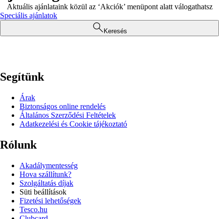
Aktuális ajánlataink közül az ‘Akciók’ menüpont alatt válogathatsz
Speciális ajánlatok
Keresés
Segítünk
Árak
Biztonságos online rendelés
Általános Szerződési Feltételek
Adatkezelési és Cookie tájékoztató
Rólunk
Akadálymentesség
Hova szállítunk?
Szolgáltatás díjak
Süti beállítások
Fizetési lehetőségek
Tesco.hu
Clubcard