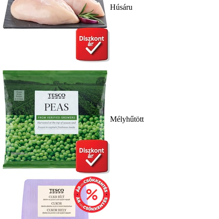
Húsáru
Mélyhűtött