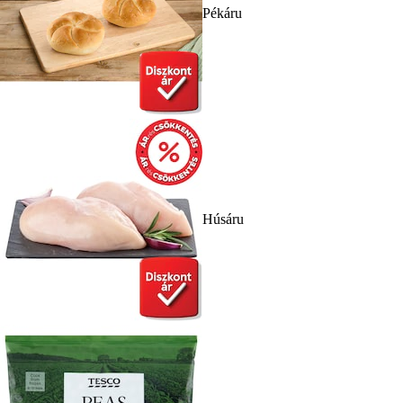
Pékáru
Húsáru