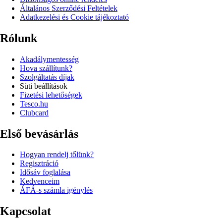
Általános Szerződési Feltételek
Adatkezelési és Cookie tájékoztató
Rólunk
Akadálymentesség
Hova szállítunk?
Szolgáltatás díjak
Süti beállítások
Fizetési lehetőségek
Tesco.hu
Clubcard
Első bevásárlás
Hogyan rendelj tőlünk?
Regisztráció
Idősáv foglalása
Kedvenceim
ÁFÁ-s számla igénylés
Kapcsolat