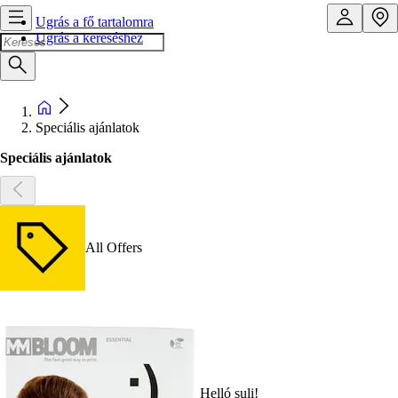
Ugrás a fő tartalomra
Ugrás a kereséshez
Speciális ajánlatok
Speciális ajánlatok
All Offers
Helló suli!