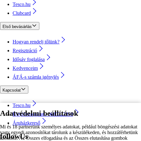
Tesco.hu
Clubcard
Első bevásárlás
Hogyan rendelj tőlünk?
Regisztráció
Idősáv foglalása
Kedvenceim
ÁFÁ-s számla igénylés
Kapcsolat
Tesco.hu
Adatvédelmi beállítások
Ügyfélszolgálat - 0680222333
Áruházkereső
Mi és 18 partnerünk személyes adatokat, például böngészési adatokat
vagy egyedi azonosítókat tárolunk a készülékeden, és hozzáférhetünk
followUs
azokhoz. Az Összes elfogadása és az Összes elutasítása gombok