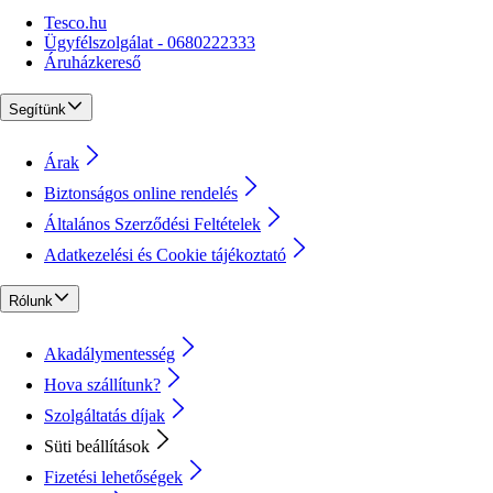
Tesco.hu
Ügyfélszolgálat - 0680222333
Áruházkereső
Segítünk
Árak
Biztonságos online rendelés
Általános Szerződési Feltételek
Adatkezelési és Cookie tájékoztató
Rólunk
Akadálymentesség
Hova szállítunk?
Szolgáltatás díjak
Süti beállítások
Fizetési lehetőségek