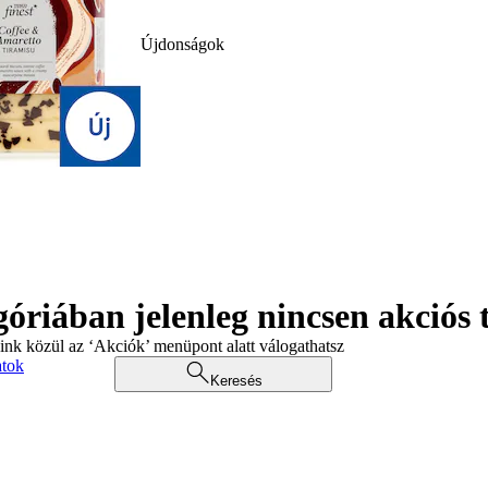
Újdonságok
góriában jelenleg nincsen akciós
aink közül az ‘Akciók’ menüpont alatt válogathatsz
atok
Keresés