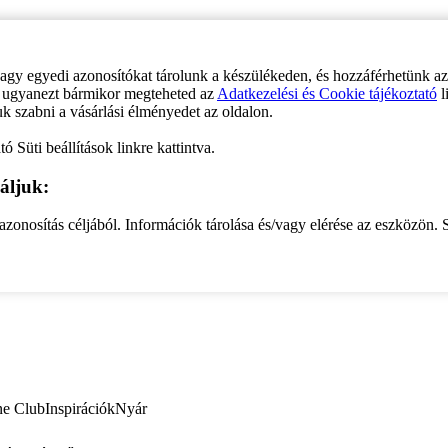
vagy egyedi azonosítókat tárolunk a készülékeden, és hozzáférhetünk a
ve ugyanezt bármikor megteheted az
Adatkezelési és Cookie tájékoztató
l
uk szabni a vásárlási élményedet az oldalon.
ó Süti beállítások linkre kattintva.
áljuk:
zonosítás céljából. Információk tárolása és/vagy elérése az eszközön. S
ne Club
Inspirációk
Nyár