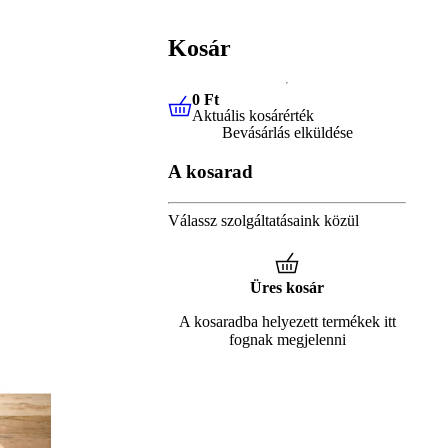
Kosár
0 Ft
Aktuális kosárérték
0 Ft
Aktuális kosárérték
Bevásárlás elküldése
A kosarad
Válassz szolgáltatásaink közül
Üres kosár
A kosaradba helyezett termékek itt
fognak megjelenni