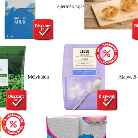
Tejtermék-tojás
Mélyhűtött
Alapvető 