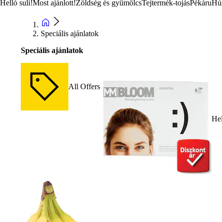
Helló suli!
Most ajánlott!
Zöldség és gyümölcs
Tejtermék-tojás
Pékáru
Hú
Speciális ajánlatok
Speciális ajánlatok
All Offers
Hel