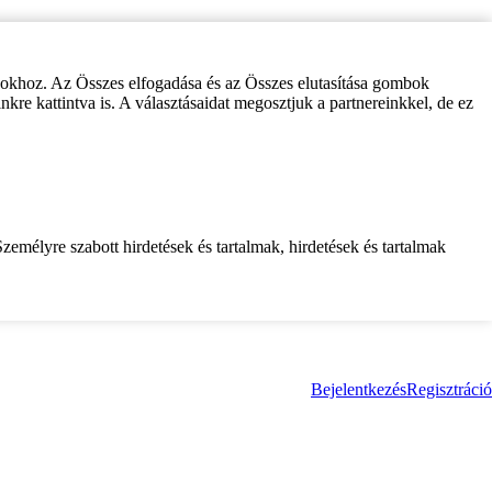
zokhoz. Az Összes elfogadása és az Összes elutasítása gombok
inkre kattintva is. A választásaidat megosztjuk a partnereinkkel, de ez
zemélyre szabott hirdetések és tartalmak, hirdetések és tartalmak
Bejelentkezés
Regisztráció