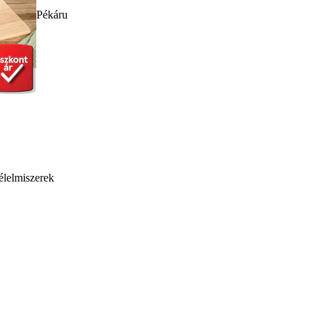
Pékáru
élelmiszerek