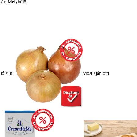
sáru
Mélyhűtött
ló suli!
Most ajánlott!