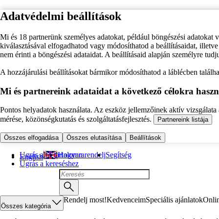
Adatvédelmi beállítások
Mi és 18 partnerünk személyes adatokat, például böngészési adatokat 
kiválasztásával elfogadhatod vagy módosíthatod a beállításaidat, illet
nem érinti a böngészési adataidat. A beállításaid alapján személyre tudj
A hozzájárulási beállításokat bármikor módosíthatod a láblécben találhat
Mi és partnereink adataidat a következő célokra haszn
Pontos helyadatok használata. Az eszköz jellemzőinek aktív vizsgálata a
mérése, közönségkutatás és szolgáltatásfejlesztés.
Partnereink listája
Összes elfogadása
Összes elutasítása
Beállítások
Ugrás a fő tartalomra
Hogyan rendelj
Segítség
English
Ugrás a kereséshez
Rendelj most!
Kedvenceim
Speciális ajánlatok
Onli
Összes kategória