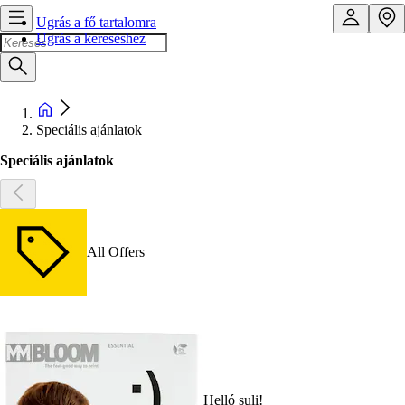
Ugrás a fő tartalomra
Ugrás a kereséshez
Speciális ajánlatok
Speciális ajánlatok
All Offers
Helló suli!