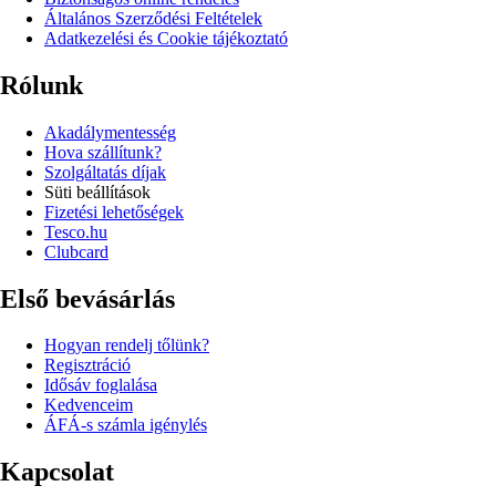
Általános Szerződési Feltételek
Adatkezelési és Cookie tájékoztató
Rólunk
Akadálymentesség
Hova szállítunk?
Szolgáltatás díjak
Süti beállítások
Fizetési lehetőségek
Tesco.hu
Clubcard
Első bevásárlás
Hogyan rendelj tőlünk?
Regisztráció
Idősáv foglalása
Kedvenceim
ÁFÁ-s számla igénylés
Kapcsolat