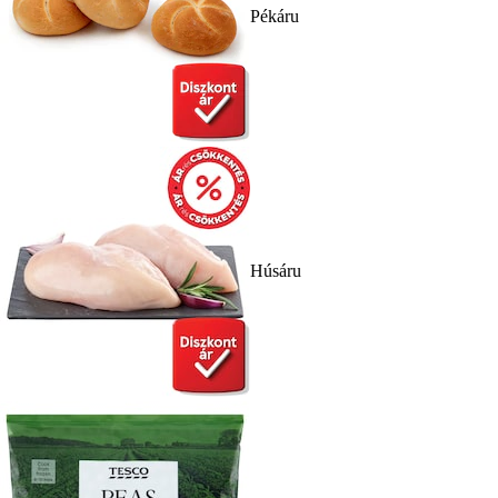
Pékáru
Húsáru