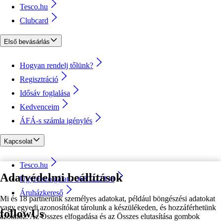
Tesco.hu
Clubcard
Első bevásárlás
Hogyan rendelj tőlünk?
Regisztráció
Idősáv foglalása
Kedvenceim
ÁFÁ-s számla igénylés
Kapcsolat
Tesco.hu
Adatvédelmi beállítások
Ügyfélszolgálat - 0680222333
Áruházkereső
Mi és 18 partnerünk személyes adatokat, például böngészési adatokat
vagy egyedi azonosítókat tárolunk a készülékeden, és hozzáférhetünk
followUs
azokhoz. Az Összes elfogadása és az Összes elutasítása gombok