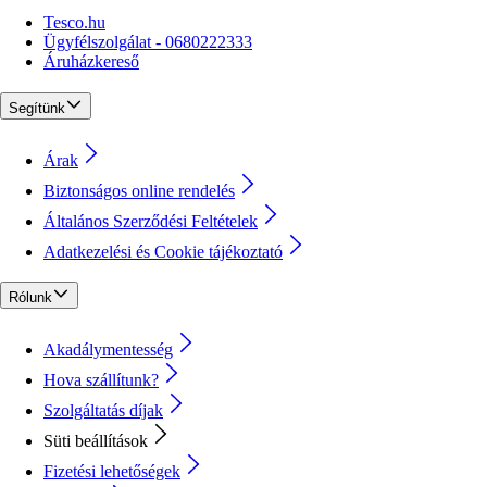
Tesco.hu
Ügyfélszolgálat - 0680222333
Áruházkereső
Segítünk
Árak
Biztonságos online rendelés
Általános Szerződési Feltételek
Adatkezelési és Cookie tájékoztató
Rólunk
Akadálymentesség
Hova szállítunk?
Szolgáltatás díjak
Süti beállítások
Fizetési lehetőségek