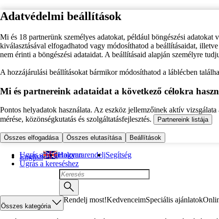
Adatvédelmi beállítások
Mi és 18 partnerünk személyes adatokat, például böngészési adatokat 
kiválasztásával elfogadhatod vagy módosíthatod a beállításaidat, illet
nem érinti a böngészési adataidat. A beállításaid alapján személyre tudj
A hozzájárulási beállításokat bármikor módosíthatod a láblécben találhat
Mi és partnereink adataidat a következő célokra haszn
Pontos helyadatok használata. Az eszköz jellemzőinek aktív vizsgálata a
mérése, közönségkutatás és szolgáltatásfejlesztés.
Partnereink listája
Összes elfogadása
Összes elutasítása
Beállítások
Ugrás a fő tartalomra
Hogyan rendelj
Segítség
English
Ugrás a kereséshez
Rendelj most!
Kedvenceim
Speciális ajánlatok
Onli
Összes kategória