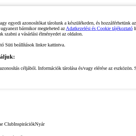
vagy egyedi azonosítókat tárolunk a készülékeden, és hozzáférhetünk a
ve ugyanezt bármikor megteheted az
Adatkezelési és Cookie tájékoztató
l
uk szabni a vásárlási élményedet az oldalon.
ó Süti beállítások linkre kattintva.
áljuk:
zonosítás céljából. Információk tárolása és/vagy elérése az eszközön. S
ne Club
Inspirációk
Nyár