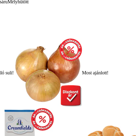
sáru
Mélyhűtött
ló suli!
Most ajánlott!