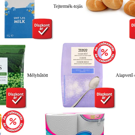
Tejtermék-tojás
Mélyhűtött
Alapvető 