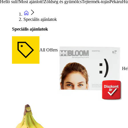
Helló suli!
Most ajánlott!
Zöldség és gyümölcs
Tejtermék-tojás
Pékáru
Hú
Speciális ajánlatok
Speciális ajánlatok
All Offers
Hel