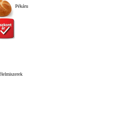
Pékáru
élelmiszerek