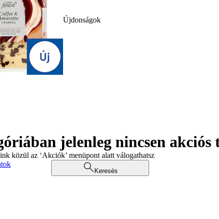
Újdonságok
góriában jelenleg nincsen akciós
aink közül az ‘Akciók’ menüpont alatt válogathatsz
atok
Keresés