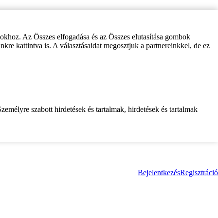
zokhoz. Az Összes elfogadása és az Összes elutasítása gombok
inkre kattintva is. A választásaidat megosztjuk a partnereinkkel, de ez
zemélyre szabott hirdetések és tartalmak, hirdetések és tartalmak
Bejelentkezés
Regisztráció