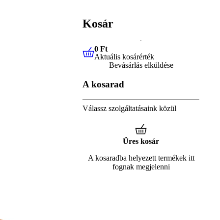
Kosár
0 Ft
Aktuális kosárérték
0 Ft
Aktuális kosárérték
Bevásárlás elküldése
A kosarad
Válassz szolgáltatásaink közül
Üres kosár
A kosaradba helyezett termékek itt
fognak megjelenni