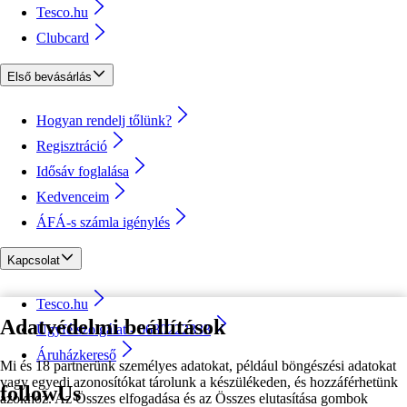
Tesco.hu
Clubcard
Első bevásárlás
Hogyan rendelj tőlünk?
Regisztráció
Idősáv foglalása
Kedvenceim
ÁFÁ-s számla igénylés
Kapcsolat
Tesco.hu
Adatvédelmi beállítások
Ügyfélszolgálat - 0680222333
Áruházkereső
Mi és 18 partnerünk személyes adatokat, például böngészési adatokat
vagy egyedi azonosítókat tárolunk a készülékeden, és hozzáférhetünk
followUs
azokhoz. Az Összes elfogadása és az Összes elutasítása gombok