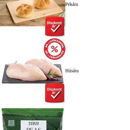
Pékáru
Húsáru