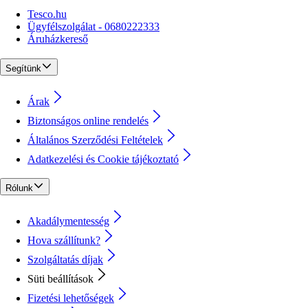
Tesco.hu
Ügyfélszolgálat - 0680222333
Áruházkereső
Segítünk
Árak
Biztonságos online rendelés
Általános Szerződési Feltételek
Adatkezelési és Cookie tájékoztató
Rólunk
Akadálymentesség
Hova szállítunk?
Szolgáltatás díjak
Süti beállítások
Fizetési lehetőségek