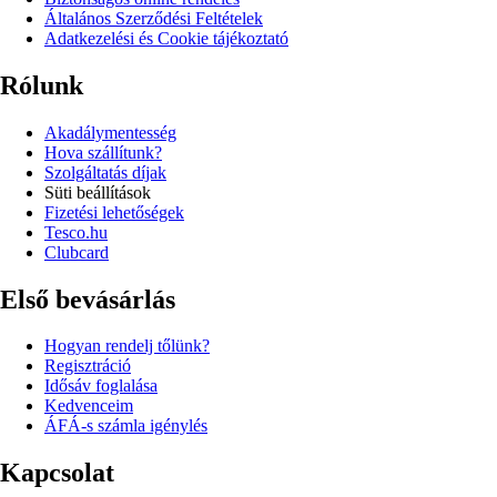
Általános Szerződési Feltételek
Adatkezelési és Cookie tájékoztató
Rólunk
Akadálymentesség
Hova szállítunk?
Szolgáltatás díjak
Süti beállítások
Fizetési lehetőségek
Tesco.hu
Clubcard
Első bevásárlás
Hogyan rendelj tőlünk?
Regisztráció
Idősáv foglalása
Kedvenceim
ÁFÁ-s számla igénylés
Kapcsolat