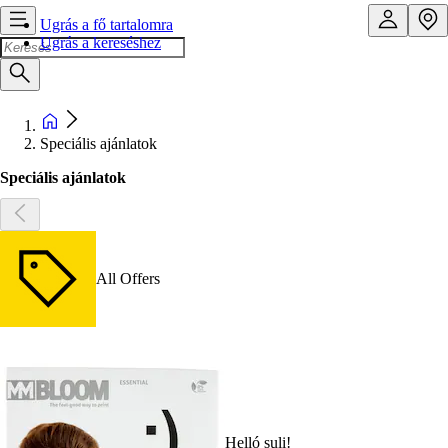
Ugrás a fő tartalomra
Ugrás a kereséshez
Speciális ajánlatok
Speciális ajánlatok
All Offers
Helló suli!