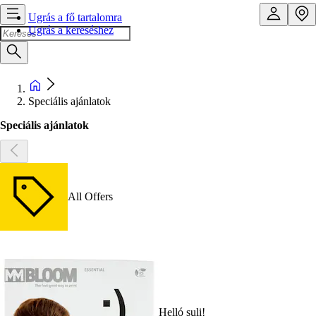
Ugrás a fő tartalomra
Ugrás a kereséshez
Speciális ajánlatok
Speciális ajánlatok
All Offers
Helló suli!