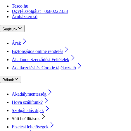
Tesco.hu
Ügyfélszolgálat - 0680222333
Áruházkereső
Segítünk
Árak
Biztonságos online rendelés
Általános Szerződési Feltételek
Adatkezelési és Cookie tájékoztató
Rólunk
Akadálymentesség
Hova szállítunk?
Szolgáltatás díjak
Süti beállítások
Fizetési lehetőségek