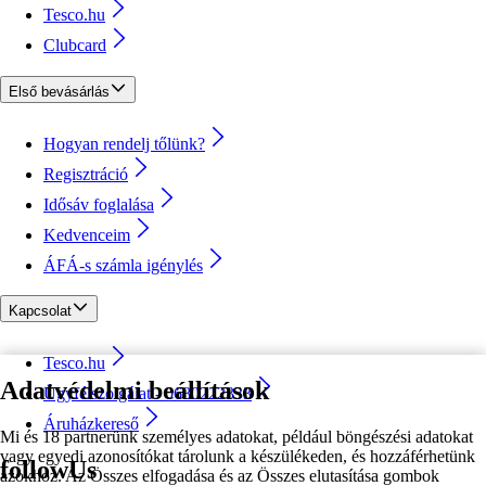
Tesco.hu
Clubcard
Első bevásárlás
Hogyan rendelj tőlünk?
Regisztráció
Idősáv foglalása
Kedvenceim
ÁFÁ-s számla igénylés
Kapcsolat
Tesco.hu
Adatvédelmi beállítások
Ügyfélszolgálat - 0680222333
Áruházkereső
Mi és 18 partnerünk személyes adatokat, például böngészési adatokat
vagy egyedi azonosítókat tárolunk a készülékeden, és hozzáférhetünk
followUs
azokhoz. Az Összes elfogadása és az Összes elutasítása gombok