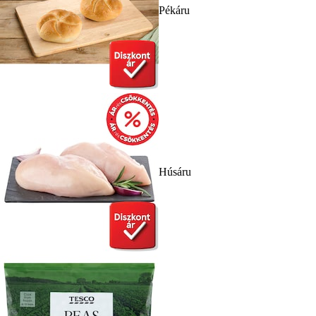
Pékáru
Húsáru