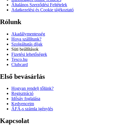
Általános Szerződési Feltételek
Adatkezelési és Cookie tájékoztató
Rólunk
Akadálymentesség
Hova szállítunk?
Szolgáltatás díjak
Süti beállítások
Fizetési lehetőségek
Tesco.hu
Clubcard
Első bevásárlás
Hogyan rendelj tőlünk?
Regisztráció
Idősáv foglalása
Kedvenceim
ÁFÁ-s számla igénylés
Kapcsolat