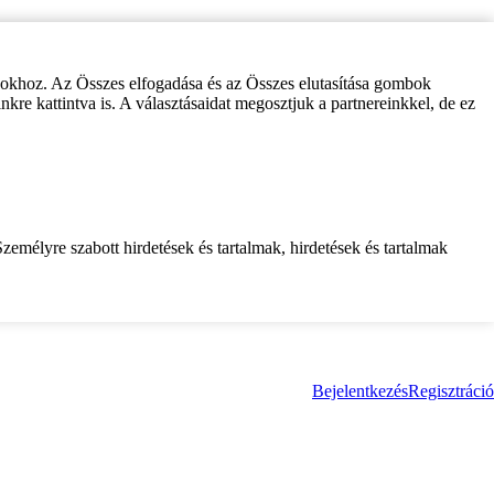
zokhoz. Az Összes elfogadása és az Összes elutasítása gombok
inkre kattintva is. A választásaidat megosztjuk a partnereinkkel, de ez
zemélyre szabott hirdetések és tartalmak, hirdetések és tartalmak
Bejelentkezés
Regisztráció