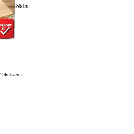
Pékáru
élelmiszerek