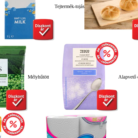
Tejtermék-tojás
Mélyhűtött
Alapvető 