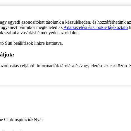
vagy egyedi azonosítókat tárolunk a készülékeden, és hozzáférhetünk a
ve ugyanezt bármikor megteheted az
Adatkezelési és Cookie tájékoztató
l
uk szabni a vásárlási élményedet az oldalon.
ó Süti beállítások linkre kattintva.
áljuk:
zonosítás céljából. Információk tárolása és/vagy elérése az eszközön. S
ne Club
Inspirációk
Nyár