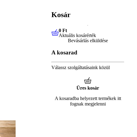
Kosár
0 Ft
Aktuális kosárérték
0 Ft
Aktuális kosárérték
Bevásárlás elküldése
A kosarad
Válassz szolgáltatásaink közül
Üres kosár
A kosaradba helyezett termékek itt
fognak megjelenni