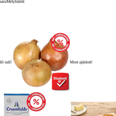
sáru
Mélyhűtött
ló suli!
Most ajánlott!