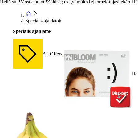
Helló suli!
Most ajánlott!
Zöldség és gyümölcs
Tejtermék-tojás
Pékáru
Hú
Speciális ajánlatok
Speciális ajánlatok
All Offers
Hel