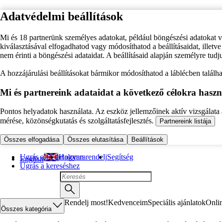
Adatvédelmi beállítások
Mi és 18 partnerünk személyes adatokat, például böngészési adatokat 
kiválasztásával elfogadhatod vagy módosíthatod a beállításaidat, illet
nem érinti a böngészési adataidat. A beállításaid alapján személyre tudj
A hozzájárulási beállításokat bármikor módosíthatod a láblécben találhat
Mi és partnereink adataidat a következő célokra haszn
Pontos helyadatok használata. Az eszköz jellemzőinek aktív vizsgálata a
mérése, közönségkutatás és szolgáltatásfejlesztés.
Partnereink listája
Összes elfogadása
Összes elutasítása
Beállítások
Ugrás a fő tartalomra
Hogyan rendelj
Segítség
English
Ugrás a kereséshez
Rendelj most!
Kedvenceim
Speciális ajánlatok
Onli
Összes kategória