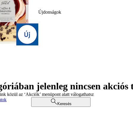
Újdonságok
góriában jelenleg nincsen akciós
aink közül az ‘Akciók’ menüpont alatt válogathatsz
atok
Keresés