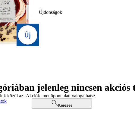
Újdonságok
góriában jelenleg nincsen akciós
aink közül az ‘Akciók’ menüpont alatt válogathatsz
atok
Keresés