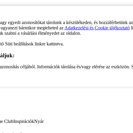
vagy egyedi azonosítókat tárolunk a készülékeden, és hozzáférhetünk a
ve ugyanezt bármikor megteheted az
Adatkezelési és Cookie tájékoztató
l
uk szabni a vásárlási élményedet az oldalon.
ó Süti beállítások linkre kattintva.
áljuk:
zonosítás céljából. Információk tárolása és/vagy elérése az eszközön. S
ne Club
Inspirációk
Nyár