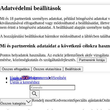
Adatvédelmi beállítások
Mi és 18 partnerünk személyes adatokat, például böngészési adatokat 
kiválasztásával elfogadhatod vagy módosíthatod a beállításaidat, illet
nem érinti a böngészési adataidat. A beállításaid alapján személyre tudj
A hozzájárulási beállításokat bármikor módosíthatod a láblécben találhat
Mi és partnereink adataidat a következő célokra haszn
Pontos helyadatok használata. Az eszköz jellemzőinek aktív vizsgálata a
mérése, közönségkutatás és szolgáltatásfejlesztés.
Partnereink listája
Összes elfogadása
Összes elutasítása
Beállítások
Ugrás a fő tartalomra
Hogyan rendelj
Segítség
English
Ugrás a kereséshez
Rendelj most!
Kedvenceim
Speciális ajánlatok
Onli
Összes kategória