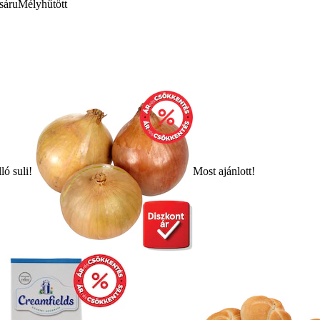
sáru
Mélyhűtött
ló suli!
Most ajánlott!