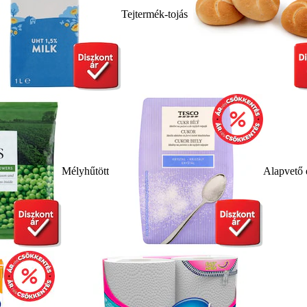
Tejtermék-tojás
Mélyhűtött
Alapvető 