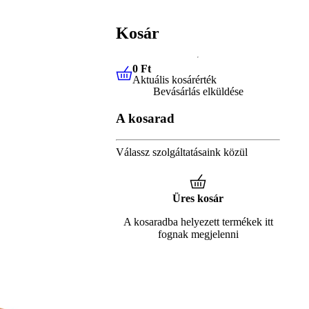
Kosár
0 Ft
Aktuális kosárérték
0 Ft
Aktuális kosárérték
Bevásárlás elküldése
A kosarad
Válassz szolgáltatásaink közül
Üres kosár
A kosaradba helyezett termékek itt
fognak megjelenni