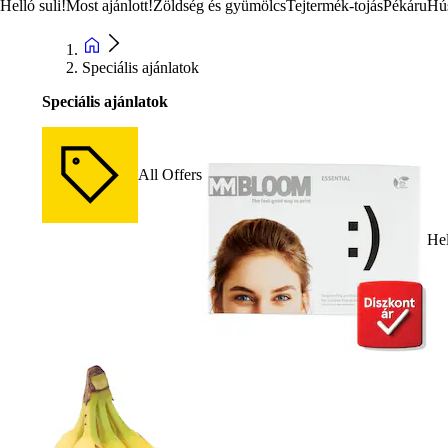
Helló suli!
Most ajánlott!
Zöldség és gyümölcs
Tejtermék-tojás
Pékáru
Hú
Speciális ajánlatok
Speciális ajánlatok
All Offers
Hel