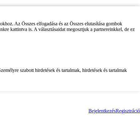
zokhoz. Az Összes elfogadása és az Összes elutasítása gombok
inkre kattintva is. A választásaidat megosztjuk a partnereinkkel, de ez
zemélyre szabott hirdetések és tartalmak, hirdetések és tartalmak
Bejelentkezés
Regisztráció