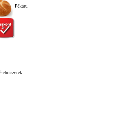
Pékáru
élelmiszerek