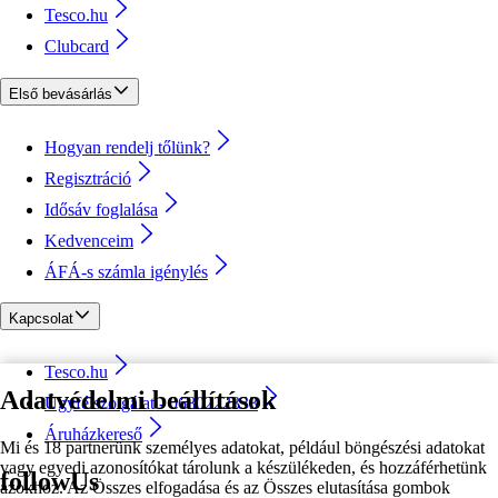
Tesco.hu
Clubcard
Első bevásárlás
Hogyan rendelj tőlünk?
Regisztráció
Idősáv foglalása
Kedvenceim
ÁFÁ-s számla igénylés
Kapcsolat
Tesco.hu
Adatvédelmi beállítások
Ügyfélszolgálat - 0680222333
Áruházkereső
Mi és 18 partnerünk személyes adatokat, például böngészési adatokat
vagy egyedi azonosítókat tárolunk a készülékeden, és hozzáférhetünk
followUs
azokhoz. Az Összes elfogadása és az Összes elutasítása gombok