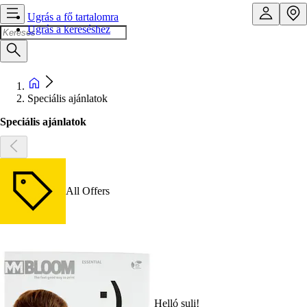
Ugrás a fő tartalomra
Ugrás a kereséshez
Speciális ajánlatok
Speciális ajánlatok
All Offers
Helló suli!