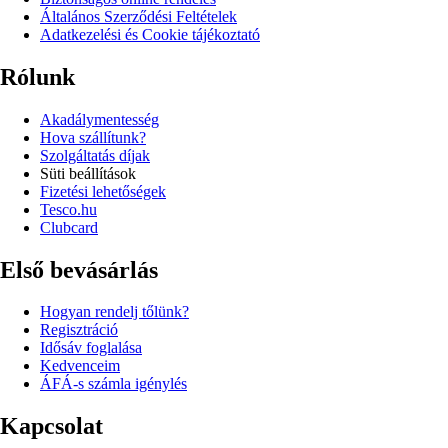
Általános Szerződési Feltételek
Adatkezelési és Cookie tájékoztató
Rólunk
Akadálymentesség
Hova szállítunk?
Szolgáltatás díjak
Süti beállítások
Fizetési lehetőségek
Tesco.hu
Clubcard
Első bevásárlás
Hogyan rendelj tőlünk?
Regisztráció
Idősáv foglalása
Kedvenceim
ÁFÁ-s számla igénylés
Kapcsolat