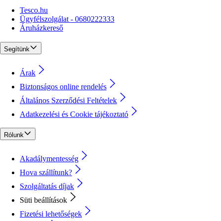
Tesco.hu
Ügyfélszolgálat - 0680222333
Áruházkereső
Segítünk
Árak
Biztonságos online rendelés
Általános Szerződési Feltételek
Adatkezelési és Cookie tájékoztató
Rólunk
Akadálymentesség
Hova szállítunk?
Szolgáltatás díjak
Süti beállítások
Fizetési lehetőségek