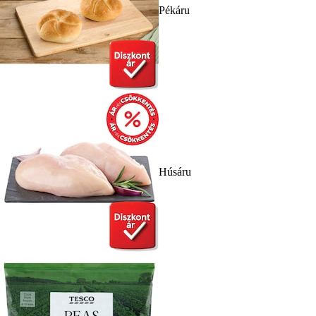
Pékáru
Húsáru