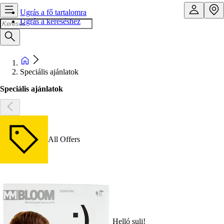
Ugrás a fő tartalomra
Ugrás a kereséshez
Speciális ajánlatok
Speciális ajánlatok
All Offers
Helló suli!