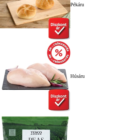
Pékáru
Húsáru