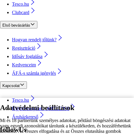
Tesco.hu
Clubcard
Első bevásárlás
Hogyan rendelj tőlünk?
Regisztráció
Idősáv foglalása
Kedvenceim
ÁFÁ-s számla igénylés
Kapcsolat
Tesco.hu
Adatvédelmi beállítások
Ügyfélszolgálat - 0680222333
Áruházkereső
Mi és 18 partnerünk személyes adatokat, például böngészési adatokat
vagy egyedi azonosítókat tárolunk a készülékeden, és hozzáférhetünk
followUs
azokhoz. Az Összes elfogadása és az Összes elutasítása gombok