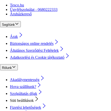
Tesco.hu
Ügyfélszolgálat - 0680222333
Áruházkereső
Segítünk
Árak
Biztonságos online rendelés
Általános Szerződési Feltételek
Adatkezelési és Cookie tájékoztató
Rólunk
Akadálymentesség
Hova szállítunk?
Szolgáltatás díjak
Süti beállítások
Fizetési lehetőségek