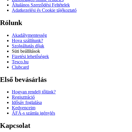
Általános Szerződési Feltételek
Adatkezelési és Cookie tájékoztató
Rólunk
Akadálymentesség
Hova szállítunk?
Szolgáltatás díjak
Süti beállítások
Fizetési lehetőségek
Tesco.hu
Clubcard
Első bevásárlás
Hogyan rendelj tőlünk?
Regisztráció
Idősáv foglalása
Kedvenceim
ÁFÁ-s számla igénylés
Kapcsolat