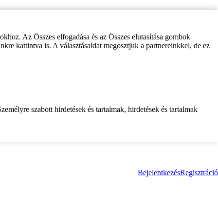
zokhoz. Az Összes elfogadása és az Összes elutasítása gombok
inkre kattintva is. A választásaidat megosztjuk a partnereinkkel, de ez
zemélyre szabott hirdetések és tartalmak, hirdetések és tartalmak
Bejelentkezés
Regisztráció