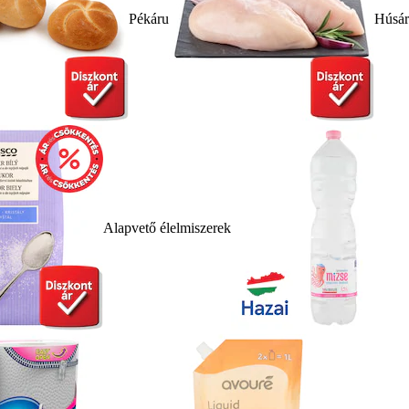
Pékáru
Húsá
Alapvető élelmiszerek