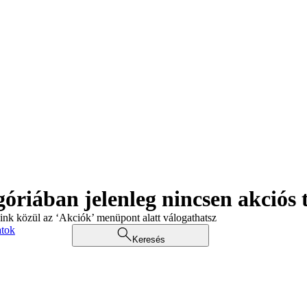
góriában jelenleg nincsen akciós
aink közül az ‘Akciók’ menüpont alatt válogathatsz
atok
Keresés