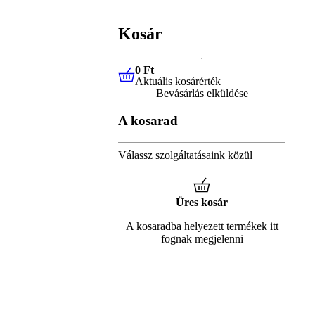
Kosár
0 Ft
Aktuális kosárérték
0 Ft
Aktuális kosárérték
Bevásárlás elküldése
A kosarad
Válassz szolgáltatásaink közül
Üres kosár
A kosaradba helyezett termékek itt
fognak megjelenni