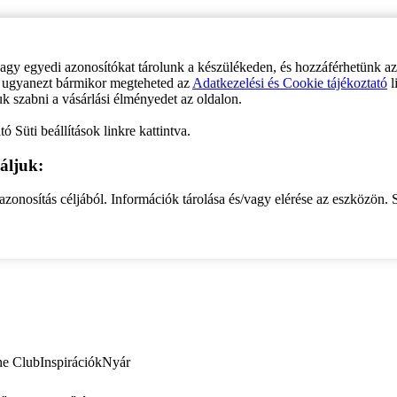
vagy egyedi azonosítókat tárolunk a készülékeden, és hozzáférhetünk a
ve ugyanezt bármikor megteheted az
Adatkezelési és Cookie tájékoztató
l
uk szabni a vásárlási élményedet az oldalon.
ó Süti beállítások linkre kattintva.
áljuk:
zonosítás céljából. Információk tárolása és/vagy elérése az eszközön. S
ne Club
Inspirációk
Nyár