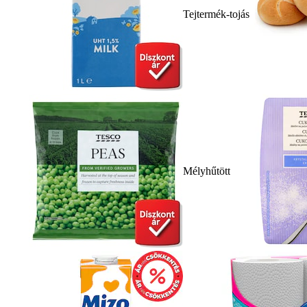
Tejtermék-tojás
Mélyhűtött