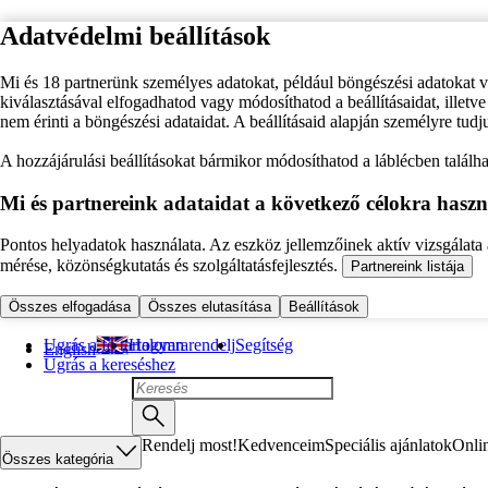
Adatvédelmi beállítások
Mi és 18 partnerünk személyes adatokat, például böngészési adatokat 
kiválasztásával elfogadhatod vagy módosíthatod a beállításaidat, illet
nem érinti a böngészési adataidat. A beállításaid alapján személyre tudj
A hozzájárulási beállításokat bármikor módosíthatod a láblécben találhat
Mi és partnereink adataidat a következő célokra haszn
Pontos helyadatok használata. Az eszköz jellemzőinek aktív vizsgálata a
mérése, közönségkutatás és szolgáltatásfejlesztés.
Partnereink listája
Összes elfogadása
Összes elutasítása
Beállítások
Ugrás a fő tartalomra
Hogyan rendelj
Segítség
English
Ugrás a kereséshez
Rendelj most!
Kedvenceim
Speciális ajánlatok
Onli
Összes kategória