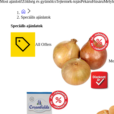
Most ajánlott!
Zöldség és gyümölcs
Tejtermék-tojás
Pékáru
Húsáru
Mélyh
Speciális ajánlatok
Speciális ajánlatok
All Offers
Mos