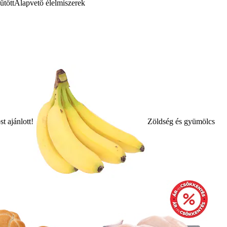
űtött
Alapvető élelmiszerek
t ajánlott!
Zöldség és gyümölcs