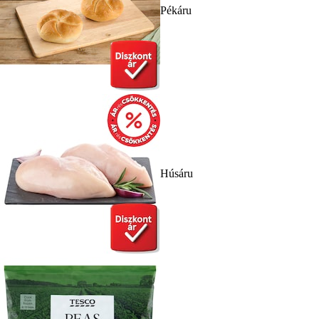
Pékáru
Húsáru