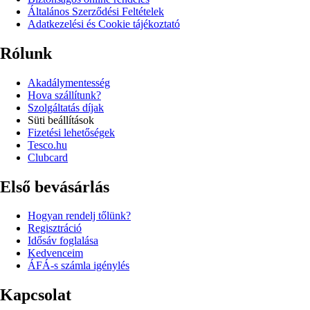
Általános Szerződési Feltételek
Adatkezelési és Cookie tájékoztató
Rólunk
Akadálymentesség
Hova szállítunk?
Szolgáltatás díjak
Süti beállítások
Fizetési lehetőségek
Tesco.hu
Clubcard
Első bevásárlás
Hogyan rendelj tőlünk?
Regisztráció
Idősáv foglalása
Kedvenceim
ÁFÁ-s számla igénylés
Kapcsolat