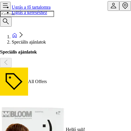
Ugrás a fő tartalomra
Ugrás a kereséshez
Speciális ajánlatok
Speciális ajánlatok
All Offers
Helló suli!