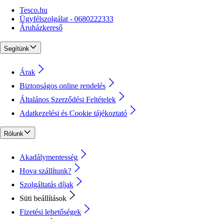
Tesco.hu
Ügyfélszolgálat - 0680222333
Áruházkereső
Segítünk
Árak
Biztonságos online rendelés
Általános Szerződési Feltételek
Adatkezelési és Cookie tájékoztató
Rólunk
Akadálymentesség
Hova szállítunk?
Szolgáltatás díjak
Süti beállítások
Fizetési lehetőségek