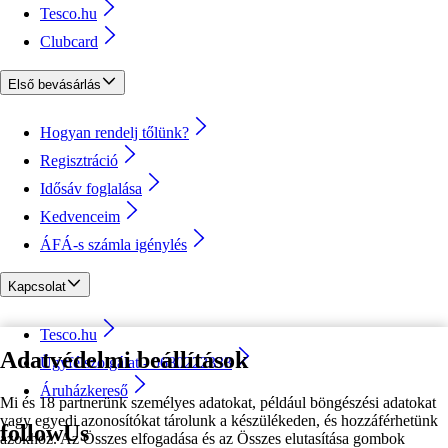
Tesco.hu
Clubcard
Első bevásárlás
Hogyan rendelj tőlünk?
Regisztráció
Idősáv foglalása
Kedvenceim
ÁFÁ-s számla igénylés
Kapcsolat
Tesco.hu
Adatvédelmi beállítások
Ügyfélszolgálat - 0680222333
Áruházkereső
Mi és 18 partnerünk személyes adatokat, például böngészési adatokat
vagy egyedi azonosítókat tárolunk a készülékeden, és hozzáférhetünk
followUs
azokhoz. Az Összes elfogadása és az Összes elutasítása gombok