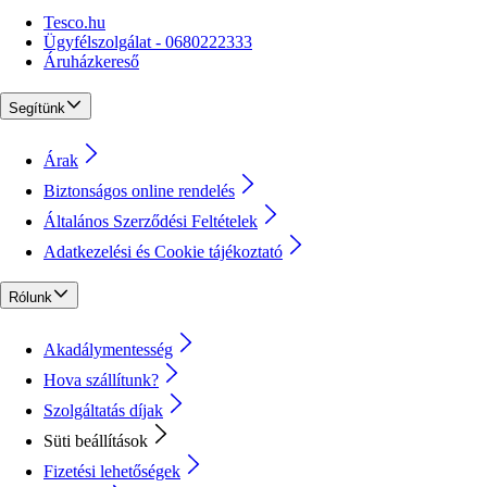
Tesco.hu
Ügyfélszolgálat - 0680222333
Áruházkereső
Segítünk
Árak
Biztonságos online rendelés
Általános Szerződési Feltételek
Adatkezelési és Cookie tájékoztató
Rólunk
Akadálymentesség
Hova szállítunk?
Szolgáltatás díjak
Süti beállítások
Fizetési lehetőségek