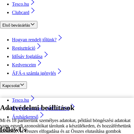
Tesco.hu
Clubcard
Első bevásárlás
Hogyan rendelj tőlünk?
Regisztráció
Idősáv foglalása
Kedvenceim
ÁFÁ-s számla igénylés
Kapcsolat
Tesco.hu
Adatvédelmi beállítások
Ügyfélszolgálat - 0680222333
Áruházkereső
Mi és 18 partnerünk személyes adatokat, például böngészési adatokat
vagy egyedi azonosítókat tárolunk a készülékeden, és hozzáférhetünk
followUs
azokhoz. Az Összes elfogadása és az Összes elutasítása gombok