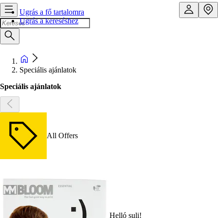
Ugrás a fő tartalomra
Ugrás a kereséshez
Speciális ajánlatok
Speciális ajánlatok
All Offers
Helló suli!