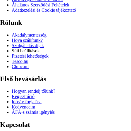
Általános Szerződési Feltételek
Adatkezelési és Cookie tájékoztató
Rólunk
Akadálymentesség
Hova szállítunk?
Szolgáltatás díjak
Süti beállítások
Fizetési lehetőségek
Tesco.hu
Clubcard
Első bevásárlás
Hogyan rendelj tőlünk?
Regisztráció
Idősáv foglalása
Kedvenceim
ÁFÁ-s számla igénylés
Kapcsolat