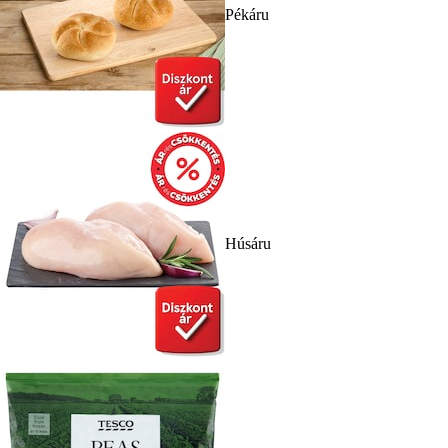
Pékáru
Húsáru